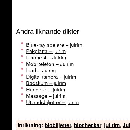
Andra liknande dikter
Blue-ray spelare – julrim
Pekplatta – julrim
Iphone 4 – Julrim
Mobiltelefon – Julrim
Ipad – Julrim
Digitalkamera – julrim
Badskum – julrim
Handduk – julrim
Massage – julrim
Utlandsbiljetter – julrim
Inriktning:
biobiljetter
,
biocheckar
,
jul rim
,
Ju