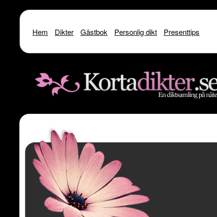
Hem
Dikter
Gästbok
Personlig dikt
Presenttips
Warning
: include() [
function.include
]: SSL operation failed with code 1. OpenSSL Er
/home/dme/public_html/kortadikter
Warning
: include() [
function.include
]: Failed to enable crypto in
/home
Warning
: include(http://www.kortadikter.se/sms/inc.Shoutout.php) [
funct
content/theme
Warning
: include() [
function.include
]: Failed opening 'http://www.kortadik
/home/dme/public_html/kortadikter