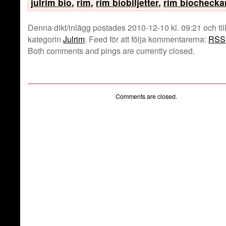
julrim bio
,
rim
,
rim biobiljetter
,
rim biochecka
Denna dikt/inlägg postades 2010-12-10 kl. 09:21 och til
kategorin
Julrim
. Feed för att följa kommentarerna:
RSS 
Both comments and pings are currently closed.
Comments are closed.