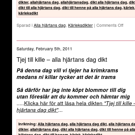
dikter
,
allahjärtans dag
,
allahjärtansdag
,
dikt alla hjärtans dag
,
dik
dikt till alla hjärtans dag
,
dikt till henne på alla hjärtans dag
,
kärlek
kärleksdikt
Sparad i
Alla hjärtans dag
,
Kärleksdikter
|
Comments Off
Saturday, February 5th, 2011
Tjej till kille – alla hjärtans dag dikt
På denna dag vill vi tjejer ha krimkrams
medans ni killar tycker att det är trams
Så därför har jag inte köpt blommor till dig
utan föreslår att du kommer och hämtar mig
.....
Klicka här för att läsa hela dikten
"Tjej till kille
hjärtans dag dikt"
...
Inriktning
:
Alla hjärtans dag
,
alla hjärtans dag dikt
,
alla hjärtans d
dikter
,
allahjärtans dag
,
dikt alla hjärtans dag
,
dikt till henne på all
hjärtans dag
,
dikt till honom
,
kärlek
,
kärleksdikt