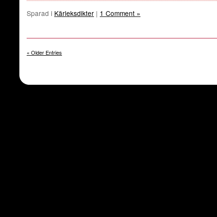
Sparad i
Kärleksdikter
|
1 Comment »
« Older Entries