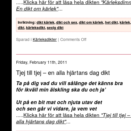
.....
Klicka här för att läsa hela dikten
"Kärleksdim
En dikt om kärlek"
...
Inriktning
:
dikt kärlek
,
dikt och sex
,
dikt om kärlek
,
het dikt
,
kärlek
dikt
,
kärleksdikt
,
sexig dikt
Sparad i
Kärleksdikter
|
Comments Off
Friday, February 11th, 2011
Tjej till tjej – en alla hjärtans dag dikt
Ta på dig vad du vill sålänge det känns bra
för ikväll min älskling ska du och ja’
Ut på en bit mat och njuta utav det
och sen går vi vidare, ja vem vet
.....
Klicka här för att läsa hela dikten
"Tjej till tjej 
alla hjärtans dag dikt"
...