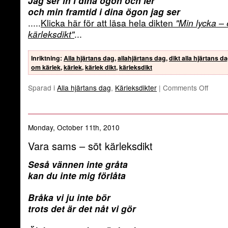
Jag ser in i dina ögon och ler
och min framtid i dina ögon jag ser
.....
Klicka här för att läsa hela dikten
"Min lycka –
kärleksdikt"
...
Inriktning
:
Alla hjärtans dag
,
allahjärtans dag
,
dikt alla hjärtans d
om kärlek
,
kärlek
,
kärlek dikt
,
kärleksdikt
Sparad i
Alla hjärtans dag
,
Kärleksdikter
|
Comments Off
Monday, October 11th, 2010
Vara sams – söt kärleksdikt
Seså vännen inte gråta
kan du inte mig förlåta
Bråka vi ju inte bör
trots det är det nåt vi gör