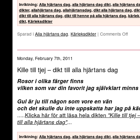
Inriktning
:
Alla hjärtans dag
,
alla hjärtans dag dikt
,
alla hjärtans d
dikter
,
allahjärtans dag
,
allahjärtansdag
,
dikt alla hjärtans dag
,
dik
dikt till alla hjärtans dag
,
dikt till henne på alla hjärtans dag
,
kärlek
dikt
,
Kärleksdikter
Sparad i
Alla hjärtans dag
,
Kärleksdikter
|
Comments Off
Monday, February 7th, 2011
Kille till tjej – dikt till alla hjärtans dag
Rosor i olika färger finns
vilken som var din favorit jag självklart minns
Gul är ju till någon som vore en vän
och det skulle du inte uppskatta har jag på k
.....
Klicka här för att läsa hela dikten
"Kille till tjej 
till alla hjärtans dag"
...
Inriktning
:
Alla hjärtans dag
,
alla hjärtans dag dikt
,
alla hjärtans d