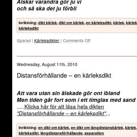
Älskar varandra gör ju vi
och så ska det ju förbli
Inriktning
:
dikt kärlek
,
dikt om kärlek
,
en kärleksdikt
,
kärlek
,
kärlek
kärleksdikt
Sparad i
Kärleksdikter
|
Comments Off
Wednesday, August 11th, 2010
Distansförhållande – en kärleksdikt
Att vara utan sin älskade gör ont ibland
Men tiden går fort som i ett timglas med sand
.....
Klicka här för att läsa hela dikten
"Distansförhållande – en kärleksdikt"
...
Inriktning
:
en dikt om kärlek
,
en dikt om långdistanskärlek
,
kärlek
,
kärleksdikt
,
långdistansförhållande
,
separation