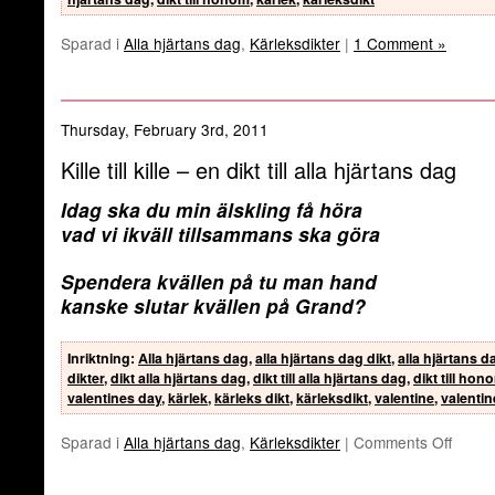
Sparad i
Alla hjärtans dag
,
Kärleksdikter
|
1 Comment »
Thursday, February 3rd, 2011
Kille till kille – en dikt till alla hjärtans dag
Idag ska du min älskling få höra
vad vi ikväll tillsammans ska göra
Spendera kvällen på tu man hand
kanske slutar kvällen på Grand?
Inriktning
:
Alla hjärtans dag
,
alla hjärtans dag dikt
,
alla hjärtans d
dikter
,
dikt alla hjärtans dag
,
dikt till alla hjärtans dag
,
dikt till hon
valentines day
,
kärlek
,
kärleks dikt
,
kärleksdikt
,
valentine
,
valenti
Sparad i
Alla hjärtans dag
,
Kärleksdikter
|
Comments Off