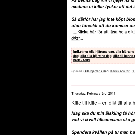
medans ni killar tycker att det 
Så därför har jag inte köpt blom
utan föreslår att du kommer o
.....
Klicka här för att läsa hela di
dikt"
...
Inriktning
:
Alla hjärtans dag
,
alla hjärtans
dag
,
dikt alla hjärtans dag
,
dikt till henne
kärleksdikt
Sparad i
Alla hjärtans dag
,
Kärleksdikter
|
1
Thursday, February 3rd, 2011
Kille till kille – en dikt till all
Idag ska du min älskling få hö
vad vi ikväll tillsammans ska g
Spendera kvällen på tu man h