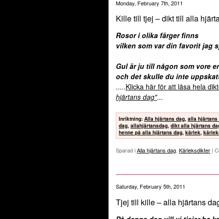
Monday, February 7th, 2011
Kille till tjej – dikt till alla hjä
Rosor i olika färger finns
vilken som var din favorit jag 
Gul är ju till någon som vore e
och det skulle du inte uppskat
.....
Klicka här för att läsa hela di
hjärtans dag"
...
Inriktning
:
Alla hjärtans dag
,
alla hjärtans
dag
,
allahjärtansdag
,
dikt alla hjärtans da
henne på alla hjärtans dag
,
kärlek
,
kärlek
Sparad i
Alla hjärtans dag
,
Kärleksdikter
|
C
Saturday, February 5th, 2011
Tjej till kille – alla hjärtans da
På denna dag vill vi tjejer ha 