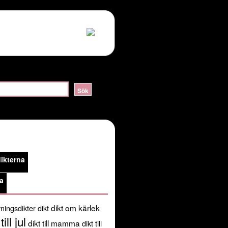
ERVER_HELLO:sslv3 alert handshake failure in
lossom/header.php
on line
105
public_html/kortadikter.se/wp-
ikterna
/usr/share/pear:/usr/share/php') in
a
dikt om kärlek
ningsdikter
dikt
till jul
dikt till mamma
dikt till