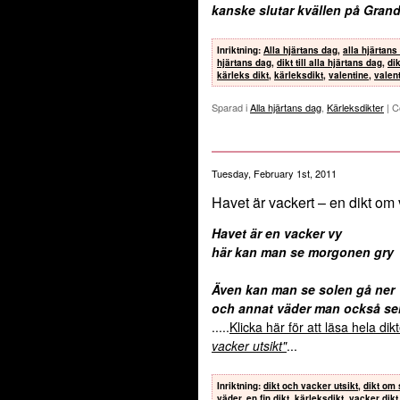
kanske slutar kvällen på Gran
Inriktning
:
Alla hjärtans dag
,
alla hjärtans
hjärtans dag
,
dikt till alla hjärtans dag
,
dik
kärleks dikt
,
kärleksdikt
,
valentine
,
valen
Sparad i
Alla hjärtans dag
,
Kärleksdikter
|
C
Tuesday, February 1st, 2011
Havet är vackert – en dikt om 
Havet är en vacker vy
här kan man se morgonen gry
Även kan man se solen gå ner
och annat väder man också se
.....
Klicka här för att läsa hela di
vacker utsikt"
...
Inriktning
:
dikt och vacker utsikt
,
dikt om
väder
,
en fin dikt
,
kärleksdikt
,
vacker dikt