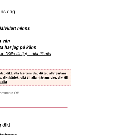
rtans dag
självklart minns
n vän
ta har jag på känn
kten
"Kille till tjej – dikt till alla
 dag dikt
,
alla hjärtans dag dikter
,
allahjärtans
g
,
dikt kärlek
,
dikt till alla hjärtans dag
,
dikt till
sdikt
omments Off
g dikt
krimkrams