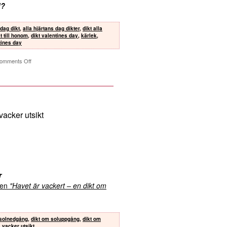
d?
 dag dikt
,
alla hjärtans dag dikter
,
dikt alla
t till honom
,
dikt valentines day
,
kärlek
,
tines day
omments Off
vacker utsikt
r
kten
"Havet är vackert – en dikt om
 solnedgång
,
dikt om soluppgång
,
dikt om
,
vacker utsikt