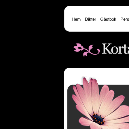
Hem
Dikter
Gästbok
Pers
Warning
: include() [
function.include
]: SSL oper
Warning
: include() [
function.i
Warning
: include(http://www.kor
Warning
: include() [
function.inclu