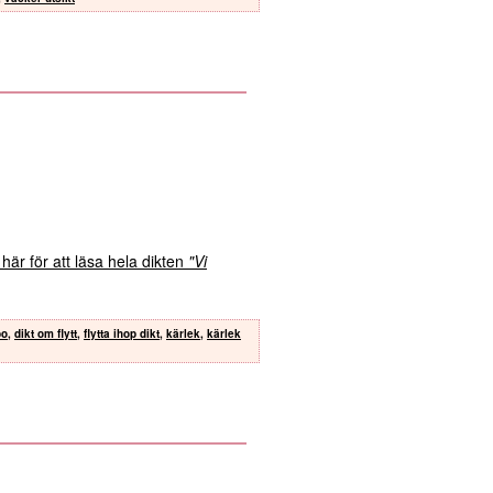
 här för att läsa hela dikten
"Vi
bo
,
dikt om flytt
,
flytta ihop dikt
,
kärlek
,
kärlek