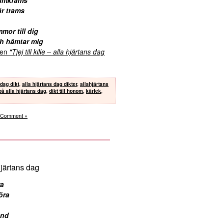
är trams
mor till dig
ch hämtar mig
kten
"Tjej till kille – alla hjärtans dag
 dag dikt
,
alla hjärtans dag dikter
,
allahjärtans
 på alla hjärtans dag
,
dikt till honom
,
kärlek
,
 Comment »
a hjärtans dag
ra
öra
and