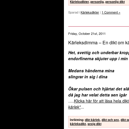
Kärleksdikter
,
personlig
,
personlig dikt
Sparad i
Kärleksdikter
|
1 Comment »
Friday, October 21st, 2011
Kärleksdimma – En dikt om kä
Het, svettig och underbar krop
endorfinerna skjuter upp i mi
Medans händerna mina
slingrar in sig i dina
Ökar pulsen och hjärtat det slå
då jag har velat detta sen igår
.....
Klicka här för att läsa hela di
kärlek"
...
Inriktning
:
dikt kärlek
,
dikt och sex
,
dikt 
kärleksdikt
,
sexig dikt