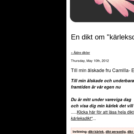
En dikt om "kärleksd
« Äldre dikter
Thursday, May 10th, 2012
Till min älskade fru Camilla- 
Till min älskade och underbara
framtiden är vår egen nu
Du är mitt under vareviga dag
och visa dig min kärlek det vill
.....
Klicka här för att läsa hela di
kärleksdikt"
...
Inriktning
:
dikt kärlek
,
dikt personlig
,
dikt 