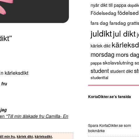
nyår
dikt till pappa
dopdik
födelsed
Födelsedag
fars dag
farsdag
gratti
juldikt
jul dikt
j
ikt"
kärleksd
kärlek dikt
morsdag
mors da
skolavslutning
s
pappa
st
student
student dikt
En kärleksdikt
studenttal
 fru
KortaDikter.se's fansida
 jag
kten
"Till min älskade fru Camilla- En
Spara KortaDikter.se som
bokmärke
till min fru
,
kärlek dikt
,
kärleksdikt
,