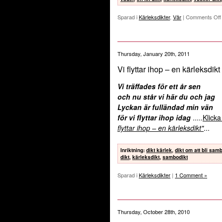
Sparad i
Kärleksdikter
,
Vår
|
Comments Off
Thursday, January 20th, 2011
Vi flyttar ihop – en kärleksdikt
Vi träffades för ett år sen
och nu står vi här du och jag
Lyckan är fulländad min vän
för vi flyttar ihop idag
.....
Klicka
flyttar ihop – en kärleksdikt"
...
Inriktning
:
dikt kärlek
,
dikt om att bli sam
dikt
,
kärleksdikt
,
sambodikt
Sparad i
Kärleksdikter
|
1 Comment »
Thursday, October 28th, 2010