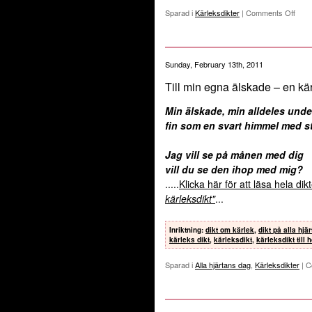
Sparad i
Kärleksdikter
|
Comments Off
Sunday, February 13th, 2011
Till min egna älskade – en kär
Min älskade, min alldeles unde
fin som en svart himmel med st
Jag vill se på månen med dig
vill du se den ihop med mig?
.....
Klicka här för att läsa hela di
kärleksdikt"
...
Inriktning
:
dikt om kärlek
,
dikt på alla hjä
kärleks dikt
,
kärleksdikt
,
kärleksdikt till
Sparad i
Alla hjärtans dag
,
Kärleksdikter
|
C