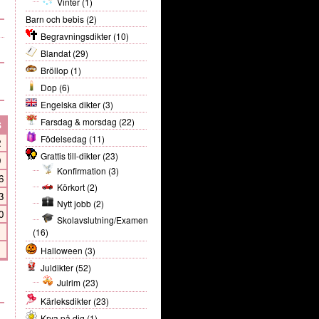
Vinter
(1)
Barn och bebis
(2)
Begravningsdikter
(10)
Blandat
(29)
Bröllop
(1)
Dop
(6)
Engelska dikter
(3)
Farsdag & morsdag
(22)
S
Födelsedag
(11)
2
Grattis till-dikter
(23)
9
Konfirmation
(3)
6
Körkort
(2)
3
Nytt jobb
(2)
0
Skolavslutning/Examen
(16)
Halloween
(3)
Juldikter
(52)
Julrim
(23)
Kärleksdikter
(23)
Krya på dig
(1)