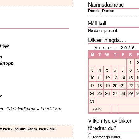
Namnsdag idag
Dennis, Denise
Håll koll
No dates present
Dikter inlagda….
rlek
August 2026
M
T
W
T
F
S
p
1
n knopp
3
4
5
6
7
8
10
11
12
13
14
15
1
17
18
19
20
21
22
2
24
25
26
27
28
29
3
r
31
kten
"Kärleksdimma – En dikt om
« Jun
Vilken typ av dikter
föredrar du?
om kärlek
,
het dikt
,
kärlek
,
kärlek dikt
,
Morsdags-dikter