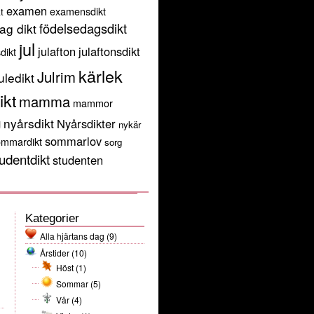
examen
examensdikt
t
födelsedagsdikt
ag dikt
jul
julafton
julaftonsdikt
sdikt
kärlek
Julrim
uledikt
ikt
mamma
mammor
g
nyårsdikt
Nyårsdikter
nykär
sommarlov
ommardikt
sorg
udentdikt
studenten
Kategorier
Alla hjärtans dag
(9)
Årstider
(10)
Höst
(1)
Sommar
(5)
Vår
(4)