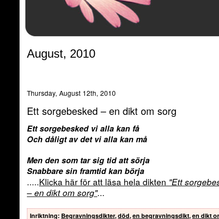
August, 2010
Thursday, August 12th, 2010
Ett sorgebesked – en dikt om sorg
Ett sorgebesked vi alla kan få
Och dåligt av det vi alla kan må
Men den som tar sig tid att sörja
Snabbare sin framtid kan börja
.....
Klicka här för att läsa hela dikten
"Ett sorgebe
– en dikt om sorg"
...
Inriktning
:
Begravningsdikter
,
död
,
en begravningsdikt
,
en dikt 