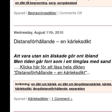
en dikt till begravning
,
sorg
,
sorgebesked
Sparad i
Begravningsdikter
|
Comments Off
Wednesday, August 11th, 2010
Distansförhållande – en kärleksdikt
Att vara utan sin älskade gör ont ibland
Men tiden går fort som i ett timglas med sand
.....
Klicka här för att läsa hela dikten
"Distansförhållande – en kärleksdikt"
...
Inriktning
:
en dikt om kärlek
,
en dikt om långdistanskärlek
,
kärlek
,
kärleksdikt
,
långdistansförhållande
,
separation
Sparad i
Kärleksdikter
|
1 Comment »