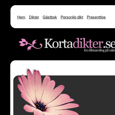
Hem
Dikter
Gästbok
Personlig dikt
Presenttips
Warning
: include() [
function.include
]: SSL operation failed with code 1. OpenSSL Er
/home/dme/public_html/kortadikter
Warning
: include() [
function.include
]: Failed to enable crypto in
/home
Warning
: include(http://www.kortadikter.se/sms/inc.Shoutout.php) [
funct
content/theme
Warning
: include() [
function.include
]: Failed opening 'http://www.kortadik
/home/dme/public_html/kortadikter