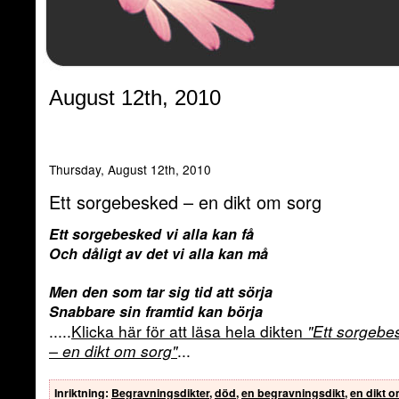
August 12th, 2010
Thursday, August 12th, 2010
Ett sorgebesked – en dikt om sorg
Ett sorgebesked vi alla kan få
Och dåligt av det vi alla kan må
Men den som tar sig tid att sörja
Snabbare sin framtid kan börja
.....
Klicka här för att läsa hela dikten
"Ett sorgebe
– en dikt om sorg"
...
Inriktning
:
Begravningsdikter
,
död
,
en begravningsdikt
,
en dikt 