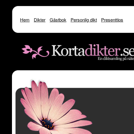
Hem
Dikter
Gästbok
Personlig dikt
Presenttips
Warning
: include() [
function.include
]: SSL operation failed with code 1. OpenSSL Er
/home/dme/public_html/kortadikter
Warning
: include() [
function.include
]: Failed to enable crypto in
/home
Warning
: include(http://www.kortadikter.se/sms/inc.Shoutout.php) [
funct
content/theme
Warning
: include() [
function.include
]: Failed opening 'http://www.kortadik
/home/dme/public_html/kortadikter