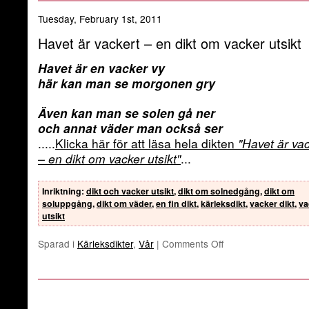
Tuesday, February 1st, 2011
Havet är vackert – en dikt om vacker utsikt
Havet är en vacker vy
här kan man se morgonen gry
Även kan man se solen gå ner
och annat väder man också ser
.....
Klicka här för att läsa hela dikten
"Havet är vac
– en dikt om vacker utsikt"
...
Inriktning
:
dikt och vacker utsikt
,
dikt om solnedgång
,
dikt om
soluppgång
,
dikt om väder
,
en fin dikt
,
kärleksdikt
,
vacker dikt
,
va
utsikt
Sparad i
Kärleksdikter
,
Vår
|
Comments Off