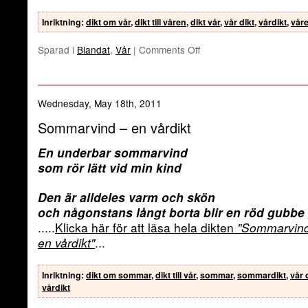
Inriktning
:
dikt om vår
,
dikt till våren
,
dikt vår
,
vår dikt
,
vårdikt
,
våre
Sparad i
Blandat
,
Vår
|
Comments Off
Wednesday, May 18th, 2011
Sommarvind – en vårdikt
En underbar sommarvind
som rör lätt vid min kind
Den är alldeles varm och skön
och någonstans långt borta blir en röd gubbe
.....
Klicka här för att läsa hela dikten
"Sommarvin
en vårdikt"
...
Inriktning
:
dikt om sommar
,
dikt till vår
,
sommar
,
sommardikt
,
vår 
vårdikt