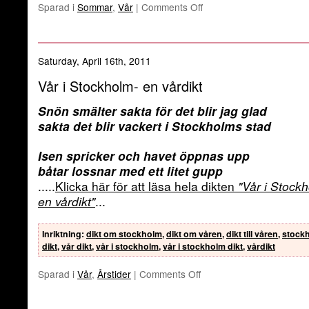
Sparad i
Sommar
,
Vår
|
Comments Off
Saturday, April 16th, 2011
Vår i Stockholm- en vårdikt
Snön smälter sakta för det blir jag glad
sakta det blir vackert i Stockholms stad
Isen spricker och havet öppnas upp
båtar lossnar med ett litet gupp
.....
Klicka här för att läsa hela dikten
"Vår i Stock
en vårdikt"
...
Inriktning
:
dikt om stockholm
,
dikt om våren
,
dikt till våren
,
stock
dikt
,
vår dikt
,
vår i stockholm
,
vår i stockholm dikt
,
vårdikt
Sparad i
Vår
,
Årstider
|
Comments Off