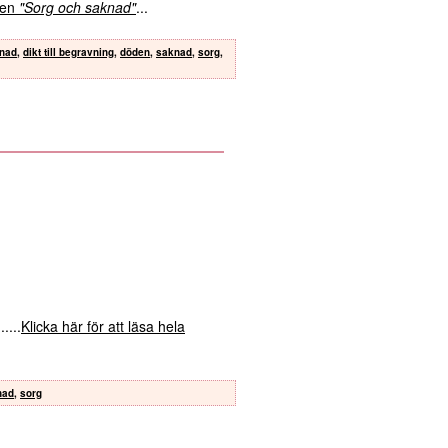
kten
"Sorg och saknad"
...
knad
,
dikt till begravning
,
döden
,
saknad
,
sorg
,
.....
Klicka här för att läsa hela
nad
,
sorg