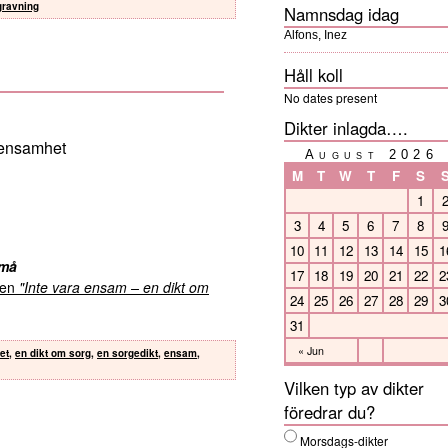
egravning
Namnsdag idag
Alfons, Inez
Håll koll
No dates present
Dikter inlagda….
 ensamhet
August 2026
M
T
W
T
F
S
1
3
4
5
6
7
8
10
11
12
13
14
15
1
 må
17
18
19
20
21
22
2
kten
"Inte vara ensam – en dikt om
24
25
26
27
28
29
3
31
« Jun
et
,
en dikt om sorg
,
en sorgedikt
,
ensam
,
Vilken typ av dikter
föredrar du?
Morsdags-dikter