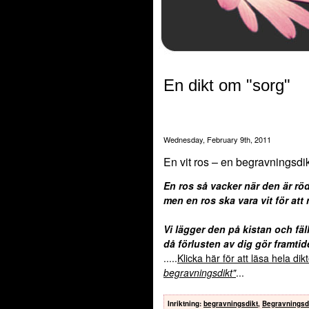
En dikt om "sorg"
Wednesday, February 9th, 2011
En vit ros – en begravningsdik
En ros så vacker när den är rö
men en ros ska vara vit för att
Vi lägger den på kistan och fäll
då förlusten av dig gör framtid
.....
Klicka här för att läsa hela di
begravningsdikt"
...
Inriktning
:
begravningsdikt
,
Begravningsd