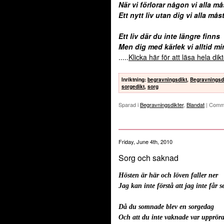
När vi förlorar någon vi alla må
Ett nytt liv utan dig vi alla mås
Ett liv där du inte längre finns
Men dig med kärlek vi alltid m
.....
Klicka här för att läsa hela di
Inriktning
:
begravningsdikt
,
Begravningsd
sorgedikt
,
sorg
Sparad i
Begravningsdikter
,
Blandat
|
Comme
Friday, June 4th, 2010
Sorg och saknad
Hösten är här och löven faller ner
Jag kan inte förstå att jag inte får 
Då du somnade blev en sorgedag
Och att du inte vaknade var uppröra