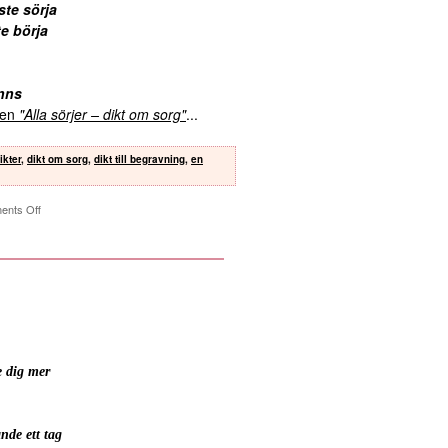
ste sörja
te börja
inns
kten
"Alla sörjer – dikt om sorg"
...
ikter
,
dikt om sorg
,
dikt till begravning
,
en
nts Off
se dig mer
nde ett tag