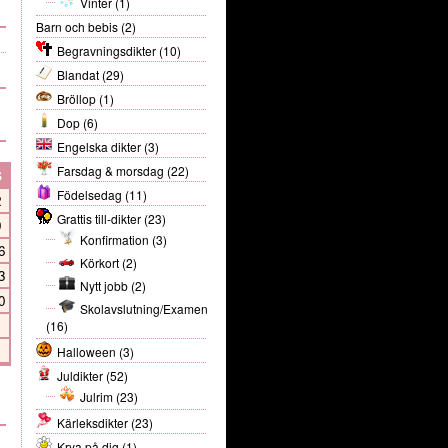
Vinter
(1)
Barn och bebis
(2)
Begravningsdikter
(10)
Blandat
(29)
Bröllop
(1)
Dop
(6)
Engelska dikter
(3)
Farsdag & morsdag
(22)
S
Födelsedag
(11)
2
Grattis till-dikter
(23)
9
Konfirmation
(3)
6
Körkort
(2)
3
Nytt jobb
(2)
0
Skolavslutning/Examen
(16)
Halloween
(3)
Juldikter
(52)
Julrim
(23)
Kärleksdikter
(23)
Krya på dig
(1)