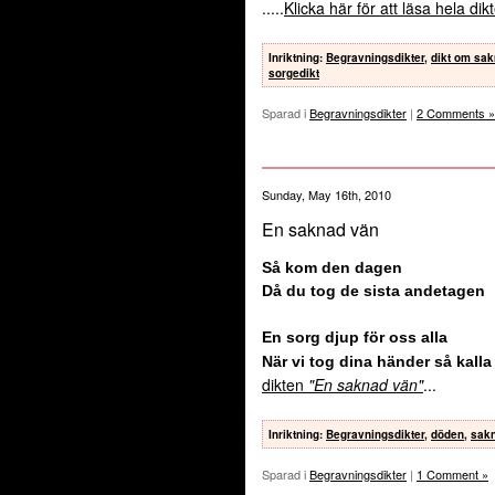
.....
Klicka här för att läsa hela di
Inriktning
:
Begravningsdikter
,
dikt om sa
sorgedikt
Sparad i
Begravningsdikter
|
2 Comments »
Sunday, May 16th, 2010
En saknad vän
Så kom den dagen
Då du tog de sista andetagen
En sorg djup för oss alla
När vi tog dina händer så kalla
dikten
"En saknad vän"
...
Inriktning
:
Begravningsdikter
,
döden
,
sak
Sparad i
Begravningsdikter
|
1 Comment »