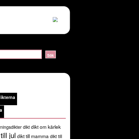
ERVER_HELLO:sslv3 alert handshake failure in
lossom/header.php
on line
105
public_html/kortadikter.se/wp-
ikterna
/usr/share/pear:/usr/share/php') in
a
dikt om kärlek
ningsdikter
dikt
till jul
dikt till mamma
dikt till