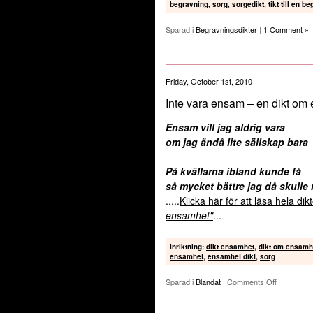
begravning
,
sorg
,
sorgedikt
,
tikt till en b
Sparad i
Begravningsdikter
|
1 Comment »
Friday, October 1st, 2010
Inte vara ensam – en dikt om
Ensam vill jag aldrig vara
om jag ändå lite sällskap bara
På kvällarna ibland kunde få
så mycket bättre jag då skulle
.....
Klicka här för att läsa hela di
ensamhet"
...
Inriktning
:
dikt ensamhet
,
dikt om ensamh
ensamhet
,
ensamhet dikt
,
sorg
Sparad i
Blandat
|
Comments Off