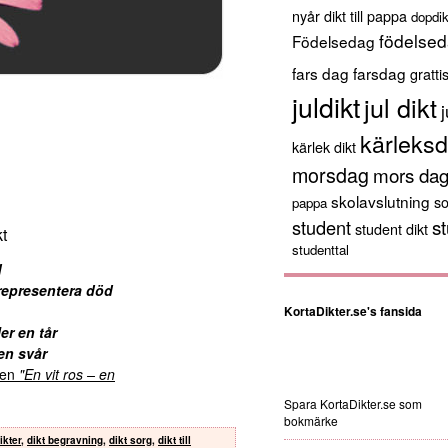
nyår
dikt till pappa
dopdik
födelsed
Födelsedag
fars dag
farsdag
gratti
juldikt
jul dikt
j
kärleksd
kärlek dikt
morsdag
mors da
skolavslutning
s
pappa
st
student
student dikt
t
studenttal
d
 representera död
KortaDikter.se's fansida
er en tår
en svår
kten
"En vit ros – en
Spara KortaDikter.se som
bokmärke
ikter
,
dikt begravning
,
dikt sorg
,
dikt till