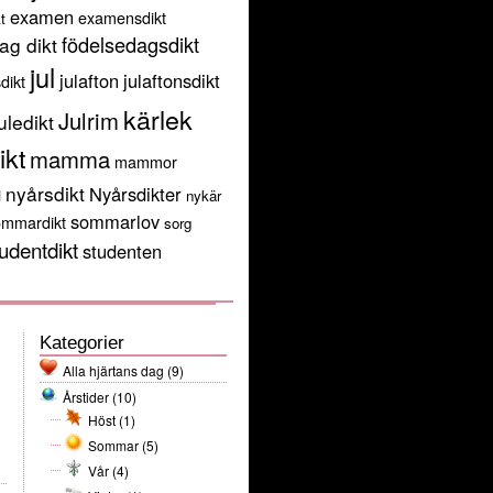
examen
examensdikt
t
födelsedagsdikt
ag dikt
jul
julafton
julaftonsdikt
sdikt
kärlek
Julrim
uledikt
ikt
mamma
mammor
g
nyårsdikt
Nyårsdikter
nykär
sommarlov
ommardikt
sorg
udentdikt
studenten
Kategorier
Alla hjärtans dag
(9)
Årstider
(10)
Höst
(1)
Sommar
(5)
Vår
(4)