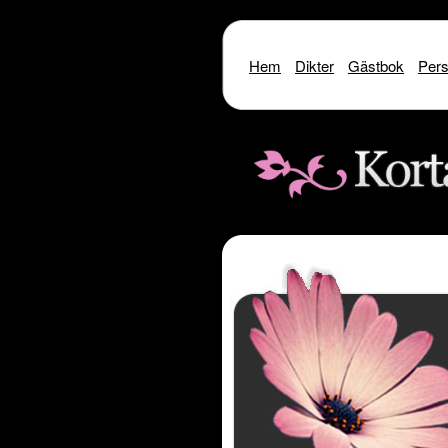
Hem
Dikter
Gästbok
Pers
Warning
: include() [
function.include
]: SSL oper
Warning
: include() [
function.i
Warning
: include(http://www.kor
Warning
: include() [
function.inclu