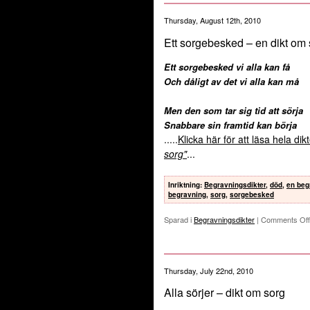
Thursday, August 12th, 2010
Ett sorgebesked – en dikt om 
Ett sorgebesked vi alla kan få
Och dåligt av det vi alla kan må
Men den som tar sig tid att sörja
Snabbare sin framtid kan börja
.....
Klicka här för att läsa hela di
sorg"
...
Inriktning
:
Begravningsdikter
,
död
,
en beg
begravning
,
sorg
,
sorgebesked
Sparad i
Begravningsdikter
|
Comments Off
Thursday, July 22nd, 2010
Alla sörjer – dikt om sorg