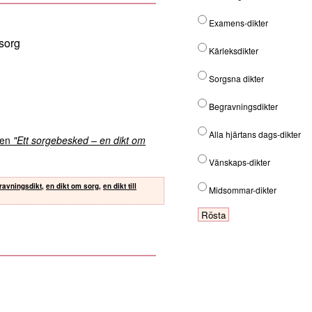
Examens-dikter
sorg
Kärleksdikter
Sorgsna dikter
Begravningsdikter
Alla hjärtans dags-dikter
kten
"Ett sorgebesked – en dikt om
Vänskaps-dikter
ravningsdikt
,
en dikt om sorg
,
en dikt till
Midsommar-dikter