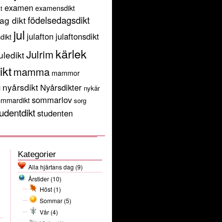
examen
examensdikt
t
födelsedagsdikt
ag dikt
jul
julafton
julaftonsdikt
sdikt
kärlek
Julrim
uledikt
ikt
mamma
mammor
g
nyårsdikt
Nyårsdikter
nykär
sommarlov
ommardikt
sorg
udentdikt
studenten
Kategorier
Alla hjärtans dag
(9)
Årstider
(10)
Höst
(1)
Sommar
(5)
Vår
(4)