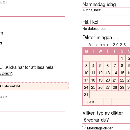
s Off
Namnsdag idag
Alfons, Inez
Håll koll
No dates present
rn
Dikter inlagda….
ng
August 2026
M
T
W
T
F
S
1
3
4
5
6
7
8
.....
Klicka här för att läsa hela
10
11
12
13
14
15
1
ll barn"
...
17
18
19
20
21
22
2
kt
,
studentdikt
24
25
26
27
28
29
3
31
s Off
« Jun
Vilken typ av dikter
föredrar du?
Morsdags-dikter