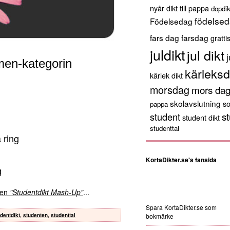
nyår
dikt till pappa
dopdik
födelsed
Födelsedag
fars dag
farsdag
gratti
juldikt
jul dikt
j
men-kategorin
kärleksd
kärlek dikt
morsdag
mors da
skolavslutning
s
pappa
st
student
student dikt
studenttal
a ring
KortaDikter.se's fansida
g
kten
"Studentdikt Mash-Up"
...
Spara KortaDikter.se som
dentdikt
,
studenten
,
studenttal
bokmärke