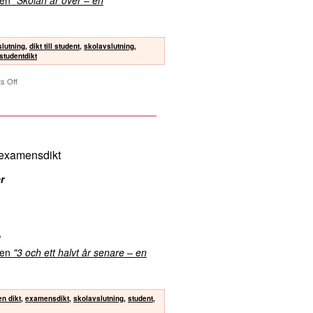
slutning
,
dikt till student
,
skolavslutning
,
studentdikt
s Off
n examensdikt
r
t
kten
"3 och ett halvt år senare – en
n dikt
,
examensdikt
,
skolavslutning
,
student
,