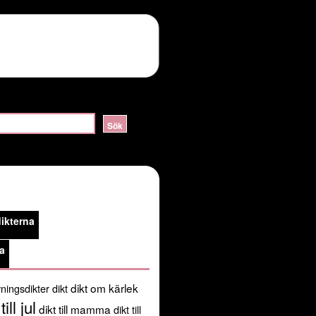
ERVER_HELLO:sslv3 alert handshake failure in
lossom/header.php
on line
105
public_html/kortadikter.se/wp-
ikterna
/usr/share/pear:/usr/share/php') in
a
dikt om kärlek
ningsdikter
dikt
till jul
dikt till mamma
dikt till