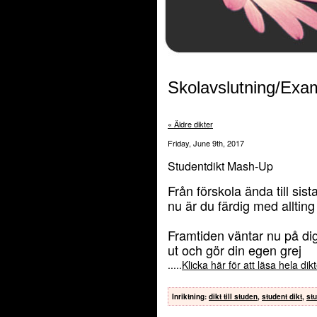
Skolavslutning/Exa
« Äldre dikter
Friday, June 9th, 2017
Studentdikt Mash-Up
Från förskola ända till sist
nu är du färdig med allting
Framtiden väntar nu på di
ut och gör din egen grej
.....
Klicka här för att läsa hela di
Inriktning
:
dikt till studen
,
student dikt
,
stu