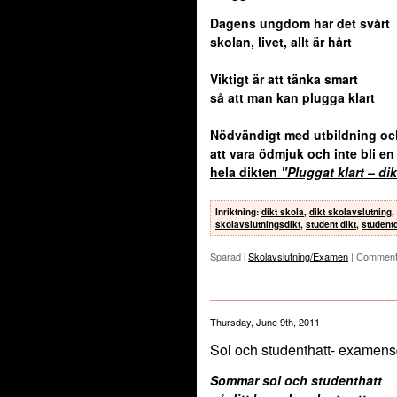
Dagens ungdom har det svårt
skolan, livet, allt är hårt
Viktigt är att tänka smart
så att man kan plugga klart
Nödvändigt med utbildning oc
att vara ödmjuk och inte bli e
hela dikten
"Pluggat klart – dik
Inriktning
:
dikt skola
,
dikt skolavslutning
,
skolavslutningsdikt
,
student dikt
,
studentd
Sparad i
Skolavslutning/Examen
|
Comment
Thursday, June 9th, 2011
Sol och studenthatt- examens
Sommar sol och studenthatt