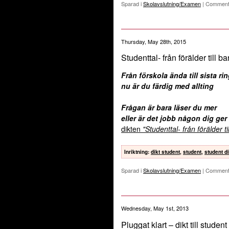
Sparad i
Skolavslutning/Examen
|
Comment
Thursday, May 28th, 2015
Studenttal- från förälder till ba
Från förskola ända till sista ri
nu är du färdig med allting
Frågan är bara läser du mer
eller är det jobb någon dig ger
dikten
"Studenttal- från förälder ti
Inriktning
:
dikt student
,
student
,
student di
Sparad i
Skolavslutning/Examen
|
Comment
Wednesday, May 1st, 2013
Pluggat klart – dikt till student