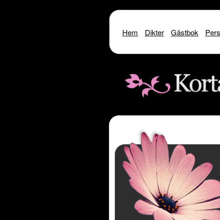
Hem
Dikter
Gästbok
Pers
Warning
: include() [
function.include
]: SSL oper
Warning
: include() [
function.i
Warning
: include(http://www.kor
Warning
: include() [
function.inclu