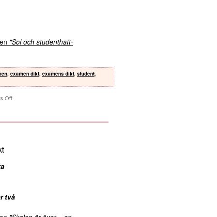
kten
"Sol och studenthatt-
men
,
examen dikt
,
examens dikt
,
student
,
s Off
kt
ra
r två
kten
"Skolan är över – en