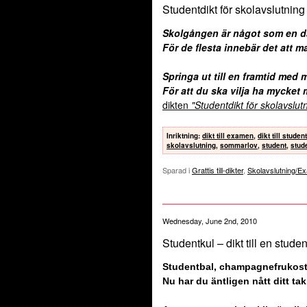
Studentdikt för skolavslutning
Skolgången är något som en da
För de flesta innebär det att m
Springa ut till en framtid med m
För att du ska vilja ha mycket 
dikten
"Studentdikt för skolavslut
Inriktning
:
dikt till examen
,
dikt till studen
skolavslutning
,
sommarlov
,
student
,
stud
Sparad i
Grattis till-dikter
,
Skolavslutning/E
Wednesday, June 2nd, 2010
Studentkul – dikt till en studen
Studentbal, champagnefrukost
Nu har du äntligen nått ditt tak