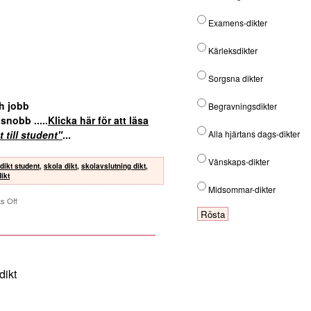
Examens-dikter
Kärleksdikter
Sorgsna dikter
h jobb
Begravningsdikter
n snobb
.....
Klicka här för att läsa
t till student"
...
Alla hjärtans dags-dikter
Vänskaps-dikter
dikt student
,
skola dikt
,
skolavslutning dikt
,
ikt
Midsommar-dikter
s Off
dikt