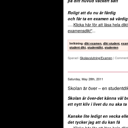
på ditt huvud vackert satt
Roligt att du nu är färdig
och får ta en examen så värdig
.....
Klicka här för att läsa hela di
examensdikt"
...
Inriktning
:
dikt examen
,
dikt student
,
exa
student dikt
,
studentdikt
,
studenten
Sparad i
Skolavslutning/Examen
|
Comment
Saturday, May 28th, 2011
Skolan är över – en studentdi
Skolan är över-det känns väl b
ett nytt kliv i livet du nu ska ta
Kanske lite ledigt en vecka elle
det tycker jag att du kan få
.....
Klicka här för att läsa hela di