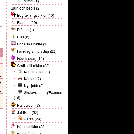
Vinter
(1)
Barn och bebis
(2)
Begravningsdikter
(10)
Blandat
(29)
Bröllop
(1)
Dop
(6)
Engelska dikter
(3)
Farsdag & morsdag
(22)
S
Födelsedag
(11)
2
Grattis till-dikter
(23)
9
Konfirmation
(3)
6
Körkort
(2)
3
Nytt jobb
(2)
0
Skolavslutning/Examen
(16)
Halloween
(3)
Juldikter
(52)
Julrim
(23)
Kärleksdikter
(23)
Krya på dig
(1)