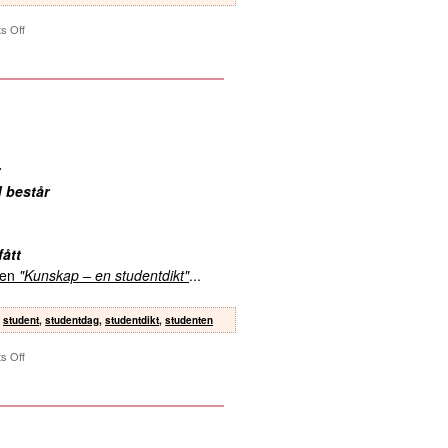
s Off
 består
fått
kten
"Kunskap – en studentdikt"
...
,
student
,
studentdag
,
studentdikt
,
studenten
s Off