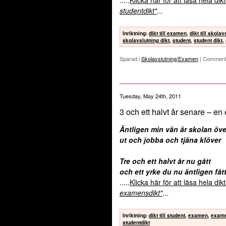
studentdikt"
...
Inriktning
:
dikt till examen
,
dikt till skolav
skolavslutning dikt
,
student
,
student dikt
,
Sparad i
Skolavslutning/Examen
|
Comment
Tuesday, May 24th, 2011
3 och ett halvt år senare – e
Äntligen min vän är skolan öve
ut och jobba och tjäna klöver
Tre och ett halvt år nu gått
och ett yrke du nu äntligen fåt
.....
Klicka här för att läsa hela di
examensdikt"
...
Inriktning
:
dikt till student
,
examen
,
exame
studentdikt