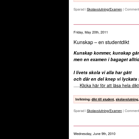
Sparad i
Skolavslutning/Examen
|
Comment
Friday, May 20th, 2011
Kunskap – en studentdikt
Kunskap kommer, kunskap går
men en examen i bagaget alltid
I livets skola vi alla har gått
och där en del knep vi lyckats 
.....
Klicka här för att läsa hela di
Inriktning
:
dikt till student
,
skolavslutning
Sparad i
Skolavslutning/Examen
|
Comment
Wednesday, June 9th, 2010