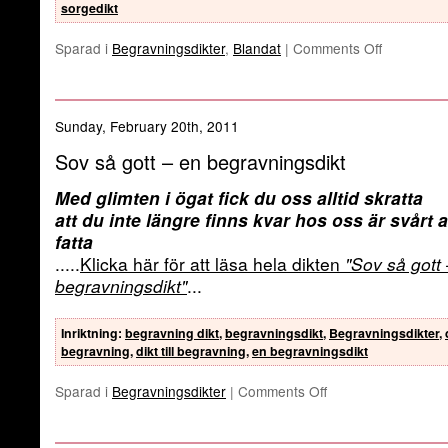
sorgedikt
Sparad i
Begravningsdikter
,
Blandat
|
Comments Off
Sunday, February 20th, 2011
Sov så gott – en begravningsdikt
Med glimten i ögat fick du oss alltid skratta
att du inte längre finns kvar hos oss är svårt a
fatta
.....
Klicka här för att läsa hela dikten
"Sov så gott
begravningsdikt"
...
Inriktning
:
begravning dikt
,
begravningsdikt
,
Begravningsdikter
,
begravning
,
dikt till begravning
,
en begravningsdikt
Sparad i
Begravningsdikter
|
Comments Off