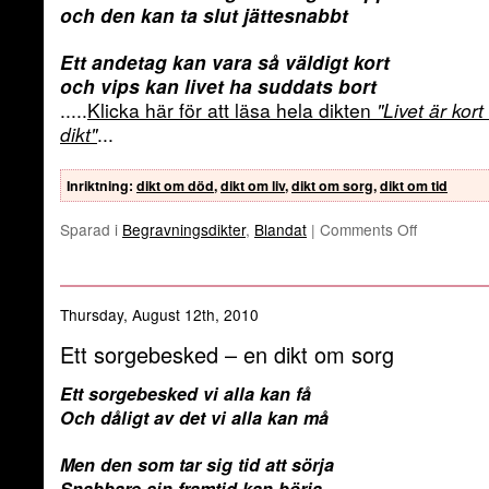
och den kan ta slut jättesnabbt
Ett andetag kan vara så väldigt kort
och vips kan livet ha suddats bort
.....
Klicka här för att läsa hela dikten
"Livet är kor
dikt"
...
Inriktning
:
dikt om död
,
dikt om liv
,
dikt om sorg
,
dikt om tid
Sparad i
Begravningsdikter
,
Blandat
|
Comments Off
Thursday, August 12th, 2010
Ett sorgebesked – en dikt om sorg
Ett sorgebesked vi alla kan få
Och dåligt av det vi alla kan må
Men den som tar sig tid att sörja
Snabbare sin framtid kan börja