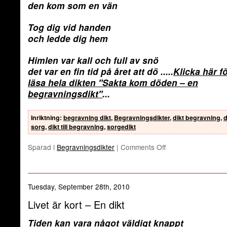
den kom som en vän
Tog dig vid handen
och ledde dig hem
Himlen var kall och full av snö
det var en fin tid på året att dö
.....
Klicka här fö
läsa hela dikten
"Sakta kom döden – en
begravningsdikt"
...
Inriktning
:
begravning dikt
,
Begravningsdikter
,
dikt begravning
,
d
sorg
,
dikt till begravning
,
sorgedikt
Sparad i
Begravningsdikter
|
Comments Off
Tuesday, September 28th, 2010
Livet är kort – En dikt
Tiden kan vara något väldigt knappt