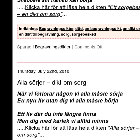
.....
Klicka här för att läsa hela dikten
"Ett sorgebe
– en dikt om sorg"
...
Inriktning
:
Begravningsdikter
,
död
,
en begravningsdikt
,
en dikt 
en dikt till begravning
,
sorg
,
sorgebesked
Sparad i
Begravningsdikter
|
Comments Off
Thursday, July 22nd, 2010
Alla sörjer – dikt om sorg
När vi förlorar någon vi alla måste sörja
Ett nytt liv utan dig vi alla måste börja
Ett liv där du inte längre finns
Men dig med kärlek vi alltid minns
.....
Klicka här för att läsa hela dikten
"Alla sörjer –
om sorg"
...