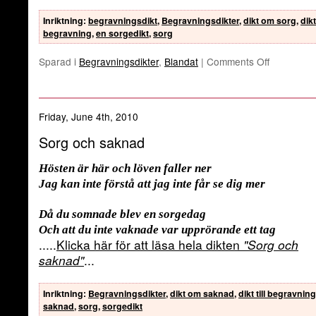
Inriktning
:
begravningsdikt
,
Begravningsdikter
,
dikt om sorg
,
dikt 
begravning
,
en sorgedikt
,
sorg
Sparad i
Begravningsdikter
,
Blandat
|
Comments Off
Friday, June 4th, 2010
Sorg och saknad
Hösten är här och löven faller ner
Jag kan inte förstå att jag inte får se dig mer
Då du somnade blev en sorgedag
Och att du inte vaknade var upprörande ett tag
.....
Klicka här för att läsa hela dikten
"Sorg och
saknad"
...
Inriktning
:
Begravningsdikter
,
dikt om saknad
,
dikt till begravning
saknad
,
sorg
,
sorgedikt