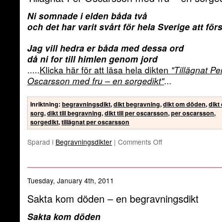
Ni somnade i elden båda två
och det har varit svårt för hela Sverige att för
Jag vill hedra er båda med dessa ord
då ni for till himlen genom jord
.....
Klicka här för att läsa hela dikten
"Tillägnat Pe
Oscarsson med fru – en sorgedikt"
...
Inriktning
:
begravningsdikt
,
dikt begravning
,
dikt om döden
,
dikt
sorg
,
dikt till begravning
,
dikt till per oscarsson
,
per oscarsson
,
sorgedikt
,
tillägnat per oscarsson
Sparad i
Begravningsdikter
|
Comments Off
Tuesday, January 4th, 2011
Sakta kom döden – en begravningsdikt
Sakta kom döden