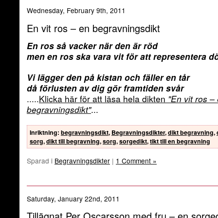
Wednesday, February 9th, 2011
En vit ros – en begravningsdikt
En ros så vacker när den är röd
men en ros ska vara vit för att representera d
Vi lägger den på kistan och fäller en tår
då förlusten av dig gör framtiden svår
.....
Klicka här för att läsa hela dikten
"En vit ros –
begravningsdikt"
...
Inriktning
:
begravningsdikt
,
Begravningsdikter
,
dikt begravning
,
sorg
,
dikt till begravning
,
sorg
,
sorgedikt
,
tikt till en begravning
Sparad i
Begravningsdikter
|
1 Comment »
Saturday, January 22nd, 2011
Tillägnat Per Oscarsson med fru – en sorged