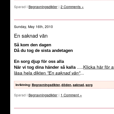
Sparad i
Begravningsdikter
|
2 Comments »
Sunday, May 16th, 2010
En saknad vän
Så kom den dagen
Då du tog de sista andetagen
En sorg djup för oss alla
.....
Klicka här för a
När vi tog dina händer så kalla
läsa hela dikten
"En saknad vän"
...
Inriktning
:
Begravningsdikter
,
döden
,
saknad
,
sorg
Sparad i
Begravningsdikter
|
1 Comment »