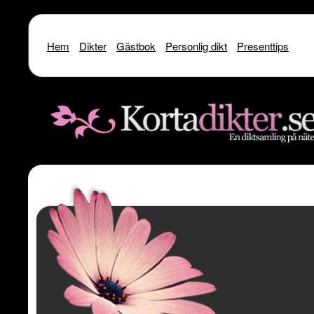
Hem
Dikter
Gästbok
Personlig dikt
Presenttips
Warning
: include() [
function.include
]: SSL operation failed with code 1. OpenSSL Er
/home/dme/public_html/kortadikter
Warning
: include() [
function.include
]: Failed to enable crypto in
/home
Warning
: include(http://www.kortadikter.se/sms/inc.Shoutout.php) [
funct
content/theme
Warning
: include() [
function.include
]: Failed opening 'http://www.kortadik
/home/dme/public_html/kortadikter