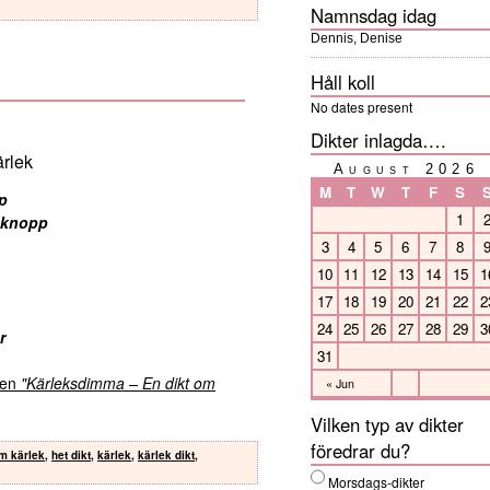
Namnsdag idag
Dennis, Denise
Håll koll
No dates present
Dikter inlagda….
rlek
August 2026
M
T
W
T
F
S
p
1
n knopp
3
4
5
6
7
8
10
11
12
13
14
15
1
17
18
19
20
21
22
2
24
25
26
27
28
29
3
r
31
kten
"Kärleksdimma – En dikt om
« Jun
Vilken typ av dikter
föredrar du?
om kärlek
,
het dikt
,
kärlek
,
kärlek dikt
,
Morsdags-dikter