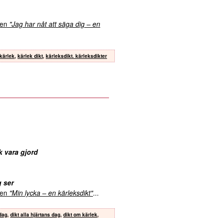
kten
"Jag har nåt att säga dig – en
kärlek
,
kärlek dikt
,
kärleksdikt. kärleksdikter
k vara gjord
g ser
kten
"Min lycka – en kärleksdikt"
...
 dag
,
dikt alla hjärtans dag
,
dikt om kärlek
,