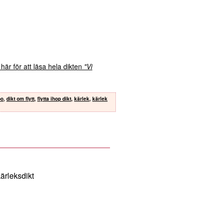
 här för att läsa hela dikten
"Vi
bo
,
dikt om flytt
,
flytta ihop dikt
,
kärlek
,
kärlek
kärleksdikt