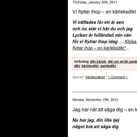
Thursday, January 20th, 2011
Vi flyttar ihop – en kärleksdikt
Vi träffades för ett år sen
och nu står vi här du och jag
Lyckan är fulländad min vän
för vi flyttar ihop idag
.....
Klicka
flyttar ihop – en kärleksdikt"
...
Inriktning
:
dikt kärlek
,
dikt om att bli sam
dikt
,
kärleksdikt
,
sambodikt
Sparad i
Kärleksdikter
|
1 Comment »
Monday, November 15th, 2010
Jag har nåt att säga dig – en 
Nu har jag, din lilla tjej
något bra att säga dig