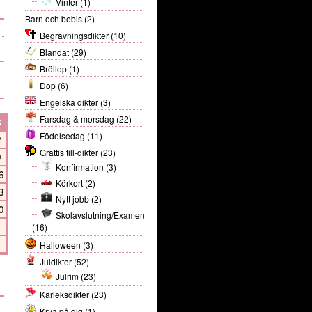
Vinter
(1)
Barn och bebis
(2)
Begravningsdikter
(10)
Blandat
(29)
Bröllop
(1)
Dop
(6)
Engelska dikter
(3)
Farsdag & morsdag
(22)
S
Födelsedag
(11)
2
Grattis till-dikter
(23)
9
Konfirmation
(3)
6
Körkort
(2)
3
Nytt jobb
(2)
0
Skolavslutning/Examen
(16)
Halloween
(3)
Juldikter
(52)
Julrim
(23)
Kärleksdikter
(23)
Krya på dig
(1)