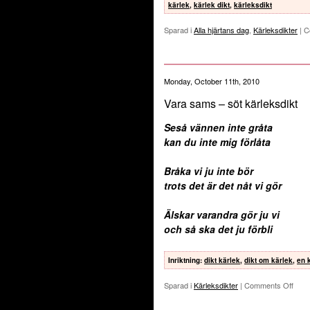
kärlek
,
kärlek dikt
,
kärleksdikt
Sparad i
Alla hjärtans dag
,
Kärleksdikter
|
C
Monday, October 11th, 2010
Vara sams – söt kärleksdikt
Seså vännen inte gråta
kan du inte mig förlåta
Bråka vi ju inte bör
trots det är det nåt vi gör
Älskar varandra gör ju vi
och så ska det ju förbli
Inriktning
:
dikt kärlek
,
dikt om kärlek
,
en 
Sparad i
Kärleksdikter
|
Comments Off