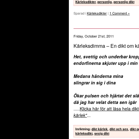
Kärleksdikter
,
personlig
,
personlig dikt
Sparad i
Kärleksdikter
|
1 Comment »
Friday, October 21st, 2011
Kärleksdimma – En dikt om kä
Het, svettig och underbar krop
endorfinerna skjuter upp i mi
Medans händerna mina
slingrar in sig i dina
Ökar pulsen och hjärtat det slå
då jag har velat detta sen igår
.....
Klicka här för att läsa hela di
kärlek"
...
Inriktning
:
dikt kärlek
,
dikt och sex
,
dikt 
kärleksdikt
,
sexig dikt