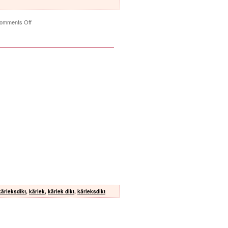
omments Off
kärleksdikt
,
kärlek
,
kärlek dikt
,
kärleksdikt