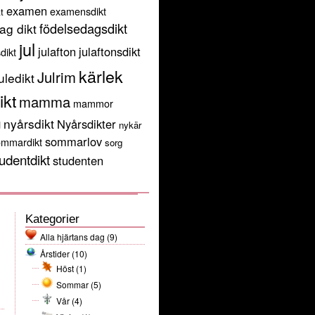
examen
examensdikt
t
födelsedagsdikt
ag dikt
jul
julafton
julaftonsdikt
sdikt
kärlek
Julrim
uledikt
ikt
mamma
mammor
g
nyårsdikt
Nyårsdikter
nykär
sommarlov
ommardikt
sorg
udentdikt
studenten
Kategorier
Alla hjärtans dag
(9)
Årstider
(10)
Höst
(1)
Sommar
(5)
Vår
(4)