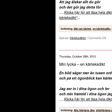
Att jag älskar allt du gör
och det gör jag detta för
.....
Klicka här för att läsa hela di
kärleksdikt"
...
Inriktning
:
dikt om kärlek
,
en kärleksdikt
,
Sparad i
Kärleksdikter
|
Comments Off
Thursday, October 28th, 2010
Min lycka – en kärleksdikt
En bild säger mer än tusen ord
och på ett ögonblick kan kärle
Jag ser in i dina ögon och ler
och min framtid i dina ögon ja
.....
Klicka här för att läsa hela di
Inriktning
:
Alla hjärtans dag
,
allahjärtans