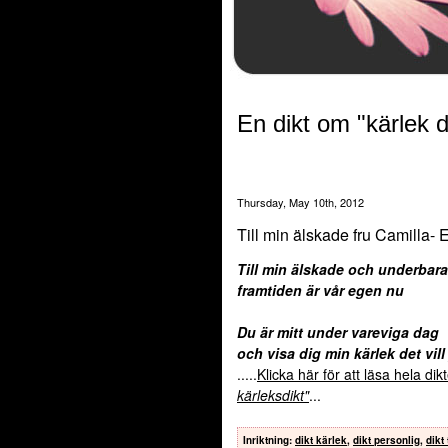
En dikt om "kärlek d
Thursday, May 10th, 2012
Till min älskade fru Camilla- 
Till min älskade och underbara
framtiden är vår egen nu
Du är mitt under vareviga dag
och visa dig min kärlek det vill
.....
Klicka här för att läsa hela di
kärleksdikt"
...
Inriktning
:
dikt kärlek
,
dikt personlig
,
dikt 