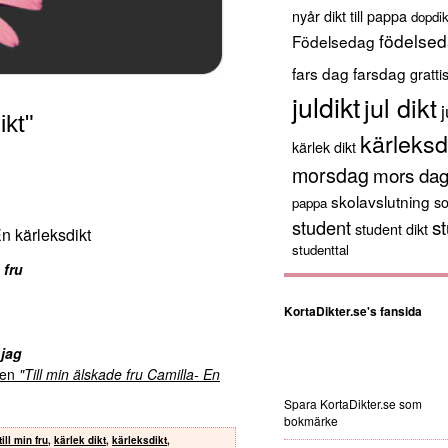
nyår
dikt till pappa
dopdik
födelsed
Födelsedag
fars dag
farsdag
gratti
juldikt
jul dikt
j
ikt"
kärleksd
kärlek dikt
morsdag
mors da
skolavslutning
s
pappa
st
student
student dikt
En kärleksdikt
studenttal
 fru
KortaDikter.se's fansida
 jag
kten
"Till min älskade fru Camilla- En
Spara KortaDikter.se som
bokmärke
till min fru
,
kärlek dikt
,
kärleksdikt
,