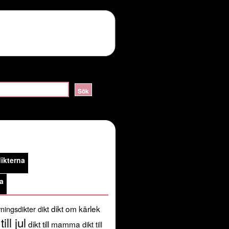
ERVER_HELLO:sslv3 alert handshake failure in
lossom/header.php
on line
105
public_html/kortadikter.se/wp-
ikterna
/usr/share/pear:/usr/share/php') in
a
dikt om kärlek
ningsdikter
dikt
till jul
dikt till mamma
dikt till