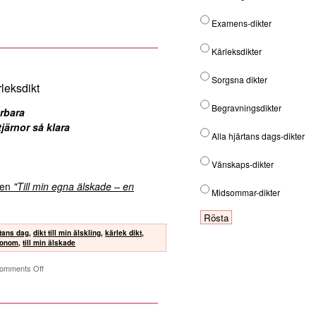
Examens-dikter
Kärleksdikter
Sorgsna dikter
leksdikt
Begravningsdikter
rbara
järnor så klara
Alla hjärtans dags-dikter
Vänskaps-dikter
kten
"Till min egna älskade – en
Midsommar-dikter
rtans dag
,
dikt till min älskling
,
kärlek dikt
,
 honom
,
till min älskade
omments Off