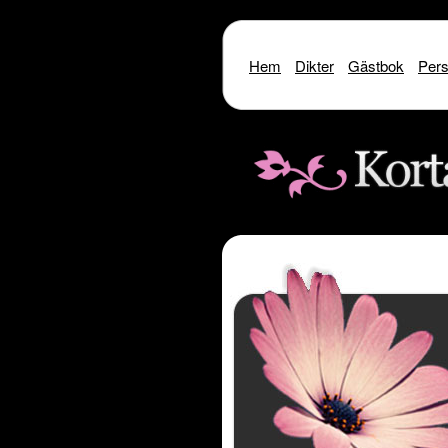
Hem
Dikter
Gästbok
Pers
Warning
: include() [
function.include
]: SSL oper
Warning
: include() [
function.i
Warning
: include(http://www.kor
Warning
: include() [
function.inclu