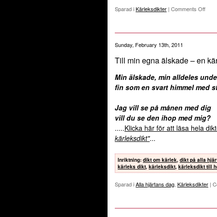
Sparad i
Kärleksdikter
|
Comments Off
Sunday, February 13th, 2011
Till min egna älskade – en kär
Min älskade, min alldeles unde
fin som en svart himmel med st
Jag vill se på månen med dig
vill du se den ihop med mig?
.....
Klicka här för att läsa hela di
kärleksdikt"
...
Inriktning
:
dikt om kärlek
,
dikt på alla hjä
kärleks dikt
,
kärleksdikt
,
kärleksdikt till
Sparad i
Alla hjärtans dag
,
Kärleksdikter
|
C