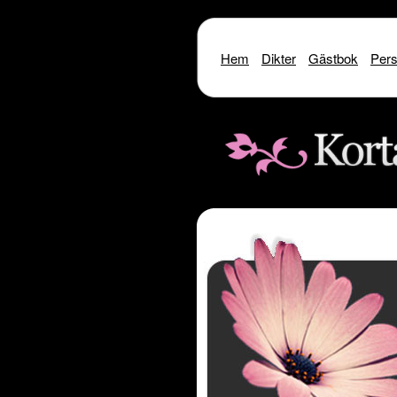
Hem
Dikter
Gästbok
Pers
Warning
: include() [
function.include
]: SSL oper
Warning
: include() [
function.i
Warning
: include(http://www.kor
Warning
: include() [
function.inclu