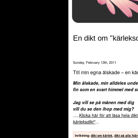
En dikt om "kärleksd
Sunday, February 13th, 2011
Till min egna älskade – en kär
Min älskade, min alldeles unde
fin som en svart himmel med st
Jag vill se på månen med dig
vill du se den ihop med mig?
.....
Klicka här för att läsa hela di
kärleksdikt"
...
Inriktning
:
dikt om kärlek
,
dikt på alla hjä