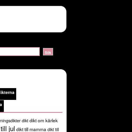
ERVER_HELLO:sslv3 alert handshake failure in
lossom/header.php
on line
105
public_html/kortadikter.se/wp-
ikterna
/usr/share/pear:/usr/share/php') in
a
dikt om kärlek
ningsdikter
dikt
till jul
dikt till mamma
dikt till