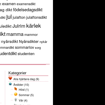
examen
examensdikt
t
födelsedagsdikt
ag dikt
jul
julafton
julaftonsdikt
sdikt
kärlek
Julrim
uledikt
ikt
mamma
mammor
g
nyårsdikt
Nyårsdikter
nykär
sommarlov
ommardikt
sorg
udentdikt
studenten
Kategorier
Alla hjärtans dag
(9)
Årstider
(10)
Höst
(1)
Sommar
(5)
Vår
(4)