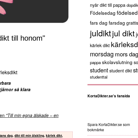
nyår
dikt till pappa
dopdik
födelsed
Födelsedag
fars dag
farsdag
gratti
juldikt
jul dikt
j
ikt till honom"
kärleksd
kärlek dikt
morsdag
mors da
skolavslutning
s
pappa
st
student
student dikt
leksdikt
studenttal
rbara
järnor så klara
KortaDikter.se's fansida
kten
"Till min egna älskade – en
Spara KortaDikter.se som
bokmärke
rtans dag
,
dikt till min älskling
,
kärlek dikt
,