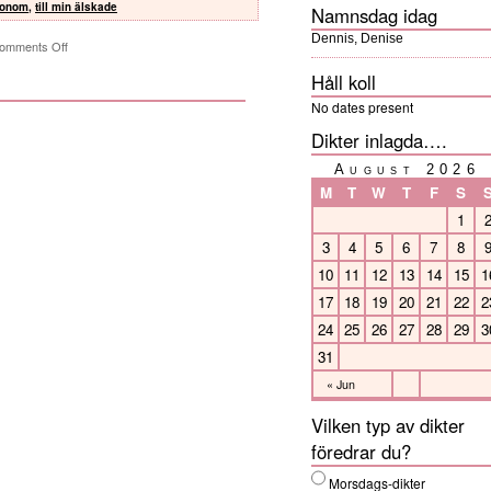
 honom
,
till min älskade
Namnsdag idag
Dennis, Denise
omments Off
Håll koll
No dates present
Dikter inlagda….
August 2026
M
T
W
T
F
S
1
3
4
5
6
7
8
10
11
12
13
14
15
1
17
18
19
20
21
22
2
24
25
26
27
28
29
3
31
« Jun
Vilken typ av dikter
föredrar du?
Morsdags-dikter