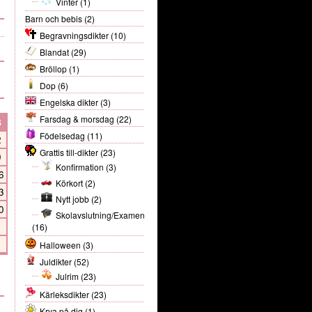
Vinter
(1)
Barn och bebis
(2)
Begravningsdikter
(10)
Blandat
(29)
Bröllop
(1)
Dop
(6)
Engelska dikter
(3)
Farsdag & morsdag
(22)
S
Födelsedag
(11)
2
Grattis till-dikter
(23)
9
Konfirmation
(3)
6
Körkort
(2)
3
Nytt jobb
(2)
0
Skolavslutning/Examen
(16)
Halloween
(3)
Juldikter
(52)
Julrim
(23)
Kärleksdikter
(23)
Krya på dig
(1)