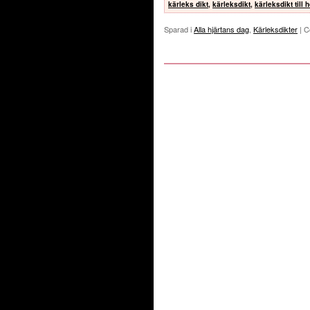
kärleks dikt
,
kärleksdikt
,
kärleksdikt till
Sparad i
Alla hjärtans dag
,
Kärleksdikter
|
C