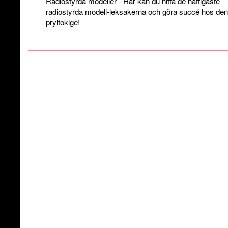
Radiostyrda modeller
- Här kan du hitta de häftigaste
radiostyrda modell-leksakerna och göra succé hos den
pryltokige!