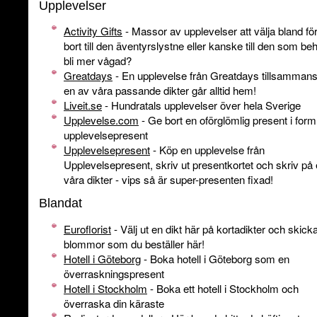
Upplevelser
Activity Gifts
- Massor av upplevelser att välja bland för
bort till den äventyrslystne eller kanske till den som be
bli mer vågad?
Greatdays
- En upplevelse från Greatdays tillsamman
en av våra passande dikter går alltid hem!
Liveit.se
- Hundratals upplevelser över hela Sverige
Upplevelse.com
- Ge bort en oförglömlig present i for
upplevelsepresent
Upplevelsepresent
- Köp en upplevelse från
Upplevelsepresent, skriv ut presentkortet och skriv på
våra dikter - vips så är super-presenten fixad!
Blandat
Euroflorist
- Välj ut en dikt här på kortadikter och skic
blommor som du beställer här!
Hotell i Göteborg
- Boka hotell i Göteborg som en
överraskningspresent
Hotell i Stockholm
- Boka ett hotell i Stockholm och
överraska din käraste