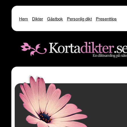
Hem
Dikter
Gästbok
Personlig dikt
Presenttips
Warning
: include() [
function.include
]: SSL operation failed with code 1. OpenSSL Er
/home/dme/public_html/kortadikter
Warning
: include() [
function.include
]: Failed to enable crypto in
/home
Warning
: include(http://www.kortadikter.se/sms/inc.Shoutout.php) [
funct
content/theme
Warning
: include() [
function.include
]: Failed opening 'http://www.kortadik
/home/dme/public_html/kortadikter