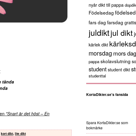
nyår
dikt till pappa
dopdik
födelsed
Födelsedag
fars dag
farsdag
gratti
juldikt
jul dikt
j
kärleksd
kärlek dikt
morsdag
mors da
skolavslutning
s
pappa
st
student
student dikt
t
studenttal
n tända
ända
KortaDikter.se's fansida
kten
"Snart är det höst – En
Spara KortaDikter.se som
bokmärke
,
kort dikt
,
lite dikt