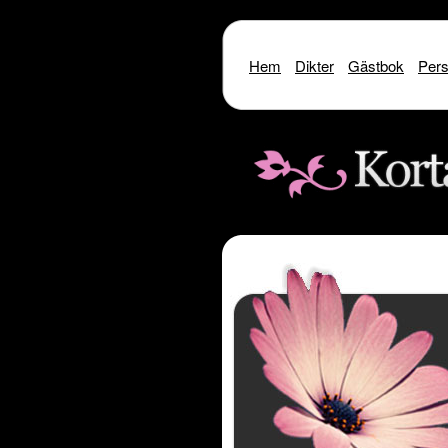
Hem
Dikter
Gästbok
Pers
Warning
: include() [
function.include
]: SSL oper
Warning
: include() [
function.i
Warning
: include(http://www.kor
Warning
: include() [
function.inclu