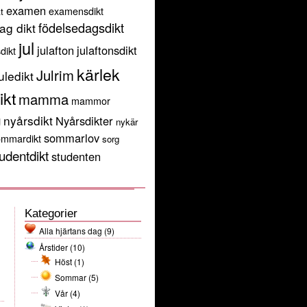
examen
examensdikt
t
födelsedagsdikt
ag dikt
jul
julafton
julaftonsdikt
sdikt
kärlek
Julrim
uledikt
ikt
mamma
mammor
g
nyårsdikt
Nyårsdikter
nykär
sommarlov
ommardikt
sorg
udentdikt
studenten
Kategorier
Alla hjärtans dag
(9)
Årstider
(10)
Höst
(1)
Sommar
(5)
Vår
(4)