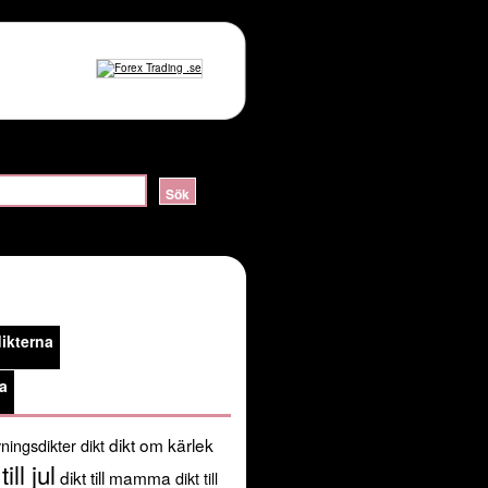
ERVER_HELLO:sslv3 alert handshake failure in
lossom/header.php
on line
105
public_html/kortadikter.se/wp-
ikterna
/usr/share/pear:/usr/share/php') in
a
dikt om kärlek
ningsdikter
dikt
till jul
dikt till mamma
dikt till