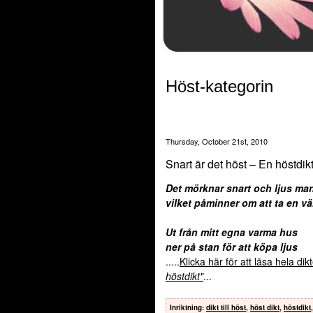
Höst-kategorin
Thursday, October 21st, 2010
Snart är det höst – En höstdik
Det mörknar snart och ljus ma
vilket påminner om att ta en v
Ut från mitt egna varma hus
ner på stan för att köpa ljus
.....
Klicka här för att läsa hela di
höstdikt"
...
Inriktning
:
dikt till höst
,
höst dikt
,
höstdikt