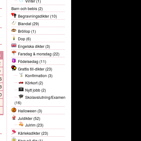
Vinter
(1)
Barn och bebis
(2)
Begravningsdikter
(10)
Blandat
(29)
Bröllop
(1)
Dop
(6)
Engelska dikter
(3)
Farsdag & morsdag
(22)
S
Födelsedag
(11)
2
Grattis till-dikter
(23)
9
Konfirmation
(3)
6
Körkort
(2)
3
Nytt jobb
(2)
0
Skolavslutning/Examen
(16)
Halloween
(3)
Juldikter
(52)
Julrim
(23)
Kärleksdikter
(23)
Krya på dig
(1)