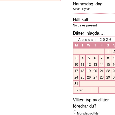
Namnsdag idag
Silvia, Sylvia
Håll koll
No dates present
Dikter inlagda….
August 2026
M
T
W
T
F
S
1
3
4
5
6
7
8
10
11
12
13
14
15
1
17
18
19
20
21
22
2
24
25
26
27
28
29
3
31
« Jun
Vilken typ av dikter
föredrar du?
Morsdags-dikter