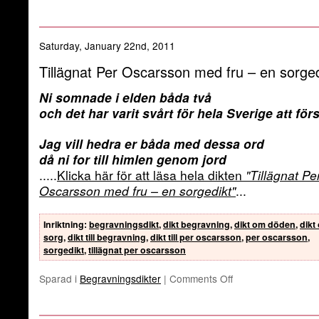
Saturday, January 22nd, 2011
Tillägnat Per Oscarsson med fru – en sorged
Ni somnade i elden båda två
och det har varit svårt för hela Sverige att för
Jag vill hedra er båda med dessa ord
då ni for till himlen genom jord
.....
Klicka här för att läsa hela dikten
"Tillägnat Pe
Oscarsson med fru – en sorgedikt"
...
Inriktning
:
begravningsdikt
,
dikt begravning
,
dikt om döden
,
dikt
sorg
,
dikt till begravning
,
dikt till per oscarsson
,
per oscarsson
,
sorgedikt
,
tillägnat per oscarsson
Sparad i
Begravningsdikter
|
Comments Off