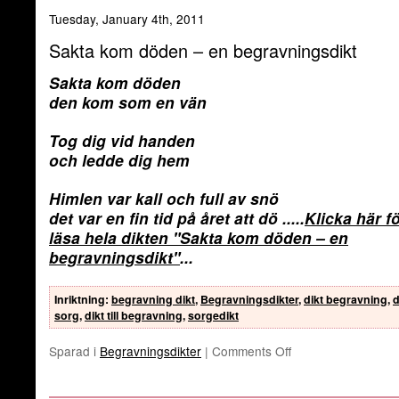
Tuesday, January 4th, 2011
Sakta kom döden – en begravningsdikt
Sakta kom döden
den kom som en vän
Tog dig vid handen
och ledde dig hem
Himlen var kall och full av snö
det var en fin tid på året att dö
.....
Klicka här fö
läsa hela dikten
"Sakta kom döden – en
begravningsdikt"
...
Inriktning
:
begravning dikt
,
Begravningsdikter
,
dikt begravning
,
d
sorg
,
dikt till begravning
,
sorgedikt
Sparad i
Begravningsdikter
|
Comments Off