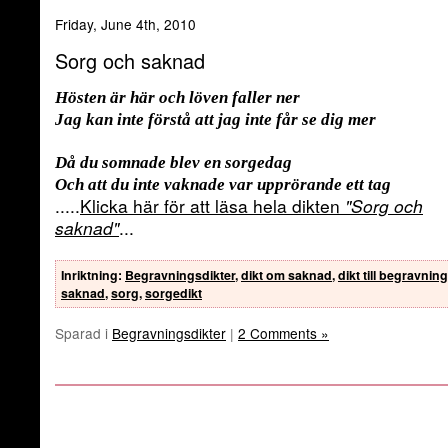
Friday, June 4th, 2010
Sorg och saknad
Hösten är här och löven faller ner
Jag kan inte förstå att jag inte får se dig mer
Då du somnade blev en sorgedag
Och att du inte vaknade var upprörande ett tag
.....
Klicka här för att läsa hela dikten
"Sorg och
saknad"
...
Inriktning
:
Begravningsdikter
,
dikt om saknad
,
dikt till begravning
saknad
,
sorg
,
sorgedikt
Sparad i
Begravningsdikter
|
2 Comments »