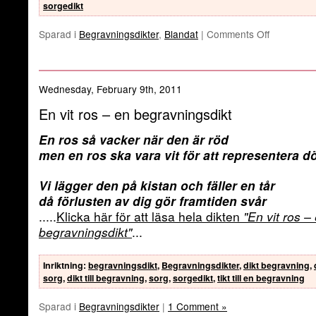
sorgedikt
Sparad i
Begravningsdikter
,
Blandat
|
Comments Off
Wednesday, February 9th, 2011
En vit ros – en begravningsdikt
En ros så vacker när den är röd
men en ros ska vara vit för att representera d
Vi lägger den på kistan och fäller en tår
då förlusten av dig gör framtiden svår
.....
Klicka här för att läsa hela dikten
"En vit ros –
begravningsdikt"
...
Inriktning
:
begravningsdikt
,
Begravningsdikter
,
dikt begravning
,
sorg
,
dikt till begravning
,
sorg
,
sorgedikt
,
tikt till en begravning
Sparad i
Begravningsdikter
|
1 Comment »