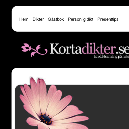
Hem
Dikter
Gästbok
Personlig dikt
Presenttips
Warning
: include() [
function.include
]: SSL operation failed with code 1. OpenSSL Er
/home/dme/public_html/kortadikter
Warning
: include() [
function.include
]: Failed to enable crypto in
/home
Warning
: include(http://www.kortadikter.se/sms/inc.Shoutout.php) [
funct
content/theme
Warning
: include() [
function.include
]: Failed opening 'http://www.kortadik
/home/dme/public_html/kortadikter