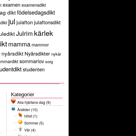
examen
examensdikt
t
födelsedagsdikt
ag dikt
jul
julafton
julaftonsdikt
sdikt
kärlek
Julrim
uledikt
ikt
mamma
mammor
g
nyårsdikt
Nyårsdikter
nykär
sommarlov
ommardikt
sorg
udentdikt
studenten
Kategorier
Alla hjärtans dag
(9)
Årstider
(10)
Höst
(1)
Sommar
(5)
Vår
(4)