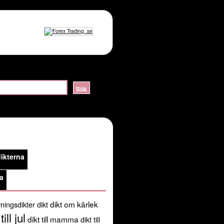
ERVER_HELLO:sslv3 alert handshake failure in
lossom/header.php
on line
105
public_html/kortadikter.se/wp-
ikterna
/usr/share/pear:/usr/share/php') in
a
dikt om kärlek
ningsdikter
dikt
till jul
dikt till mamma
dikt till