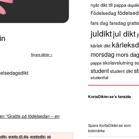
nyår
dikt till pappa
dopdik
födelsed
Födelsedag
fars dag
farsdag
gratti
juldikt
jul dikt
j
in
kärleksd
kärlek dikt
morsdag
mors da
Nyare dikter »
skolavslutning
s
pappa
st
student
student dikt
delsedagsdikt
studenttal
KortaDikter.se's fansida
kten
"Grattis på födelsedan – en
Spara KortaDikter.se som
bokmärke
sdikt
,
grattis till dig
,
grattisdikt
,
på