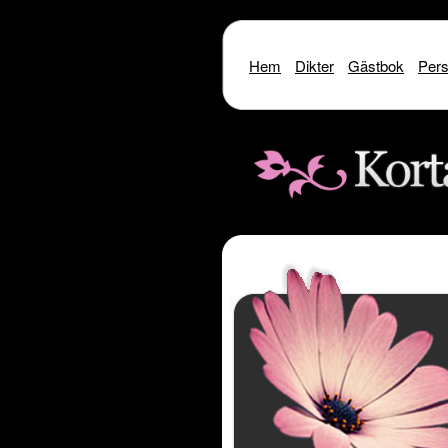
Hem
Dikter
Gästbok
Pers
Warning
: include() [
function.include
]: SSL oper
Warning
: include() [
function.i
Warning
: include(http://www.kor
Warning
: include() [
function.inclu