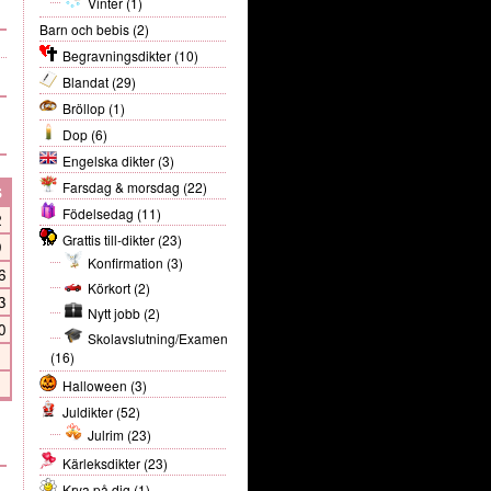
Vinter
(1)
Barn och bebis
(2)
Begravningsdikter
(10)
Blandat
(29)
Bröllop
(1)
Dop
(6)
Engelska dikter
(3)
Farsdag & morsdag
(22)
S
Födelsedag
(11)
2
Grattis till-dikter
(23)
9
Konfirmation
(3)
6
Körkort
(2)
3
Nytt jobb
(2)
0
Skolavslutning/Examen
(16)
Halloween
(3)
Juldikter
(52)
Julrim
(23)
Kärleksdikter
(23)
Krya på dig
(1)