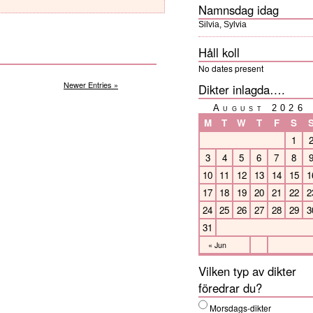
Namnsdag idag
Silvia, Sylvia
Håll koll
No dates present
Newer Entries »
Dikter inlagda….
August 2026
M
T
W
T
F
S
1
3
4
5
6
7
8
10
11
12
13
14
15
1
17
18
19
20
21
22
2
24
25
26
27
28
29
3
31
« Jun
Vilken typ av dikter
föredrar du?
Morsdags-dikter