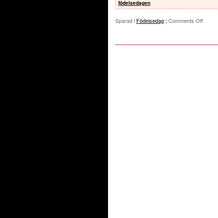
födelsedagen
Sparad i
Födelsedag
|
Comments Off