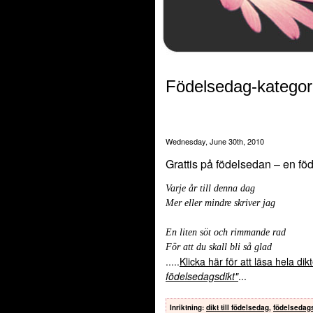
Födelsedag-kategor
Wednesday, June 30th, 2010
Grattis på födelsedan – en fö
Varje år till denna dag
Mer eller mindre skriver jag
En liten söt och rimmande rad
För att du skall bli så glad
.....
Klicka här för att läsa hela di
födelsedagsdikt"
...
Inriktning
:
dikt till födelsedag
,
födelsedag