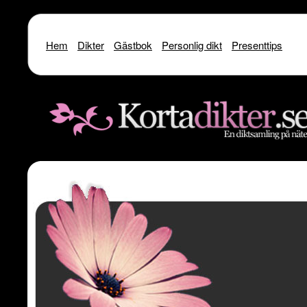
Hem
Dikter
Gästbok
Personlig dikt
Presenttips
Warning
: include() [
function.include
]: SSL operation failed with code 1. OpenSSL Er
/home/dme/public_html/kortadikter
Warning
: include() [
function.include
]: Failed to enable crypto in
/home
Warning
: include(http://www.kortadikter.se/sms/inc.Shoutout.php) [
funct
content/theme
Warning
: include() [
function.include
]: Failed opening 'http://www.kortadik
/home/dme/public_html/kortadikter