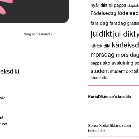
nyår
dikt till pappa
dopdik
födelsed
Födelsedag
fars dag
farsdag
gratti
juldikt
jul dikt
j
Sorg och saknad
»
kärleksd
kärlek dikt
morsdag
mors da
skolavslutning
s
pappa
st
student
student dikt
leksdikt
studenttal
KortaDikter.se's fansida
rör
et
 vet
Spara KortaDikter.se som
bokmärke