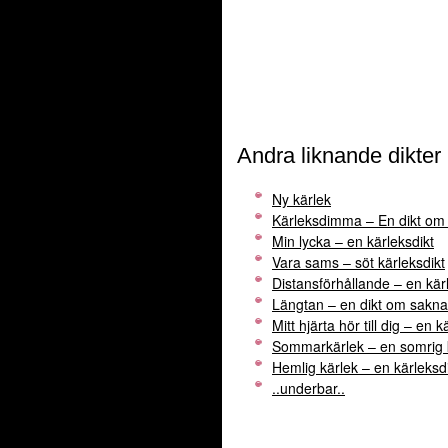
Andra liknande dikter
Ny kärlek
Kärleksdimma – En dikt om 
Min lycka – en kärleksdikt
Vara sams – söt kärleksdikt
Distansförhållande – en kär
Längtan – en dikt om sakn
Mitt hjärta hör till dig – en k
Sommarkärlek – en somrig k
Hemlig kärlek – en kärleksd
..underbar..