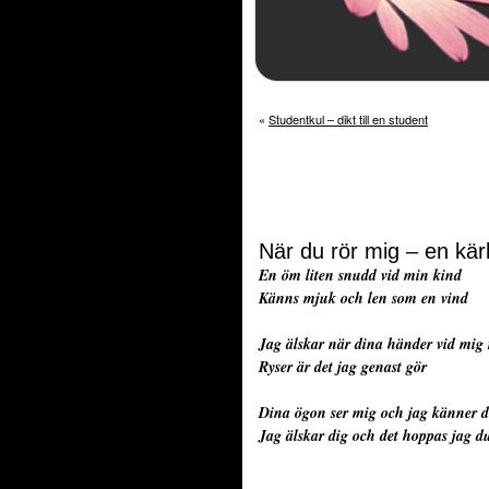
«
Studentkul – dikt till en student
När du rör mig – en kär
En öm liten snudd vid min kind
Känns mjuk och len som en vind
Jag älskar när dina händer vid mig 
Ryser är det jag genast gör
Dina ögon ser mig och jag känner d
Jag älskar dig och det hoppas jag du