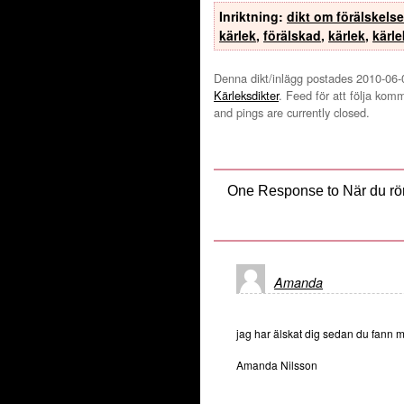
Inriktning:
dikt om förälskelse
kärlek
,
förälskad
,
kärlek
,
kärle
Denna dikt/inlägg postades 2010-06-03
Kärleksdikter
. Feed för att följa ko
and pings are currently closed.
One Response to När du rör
Amanda
jag har älskat dig sedan du fann m
Amanda Nilsson