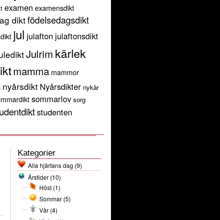
examen
examensdikt
t
födelsedagsdikt
ag dikt
jul
julafton
julaftonsdikt
sdikt
kärlek
Julrim
uledikt
ikt
mamma
mammor
g
nyårsdikt
Nyårsdikter
nykär
sommarlov
ommardikt
sorg
udentdikt
studenten
Kategorier
Alla hjärtans dag
(9)
Årstider
(10)
Höst
(1)
Sommar
(5)
Vår
(4)