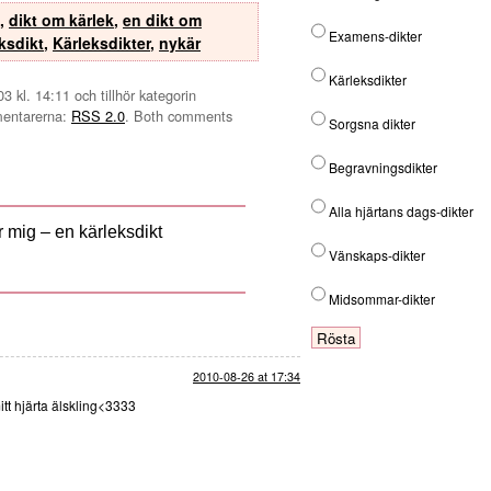
,
dikt om kärlek
,
en dikt om
Examens-dikter
ksdikt
,
Kärleksdikter
,
nykär
Kärleksdikter
 kl. 14:11 och tillhör kategorin
mmentarerna:
RSS 2.0
. Both comments
Sorgsna dikter
Begravningsdikter
Alla hjärtans dags-dikter
 mig – en kärleksdikt
Vänskaps-dikter
Midsommar-dikter
2010-08-26 at 17:34
itt hjärta älskling<3333