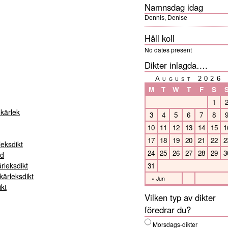
Namnsdag idag
Dennis, Denise
Håll koll
No dates present
Dikter inlagda….
August 2026
M
T
W
T
F
S
1
kärlek
3
4
5
6
7
8
10
11
12
13
14
15
1
17
18
19
20
21
22
2
leksdikt
24
25
26
27
28
29
3
ad
ärleksdikt
31
ärleksdikt
« Jun
ikt
Vilken typ av dikter
föredrar du?
Morsdags-dikter