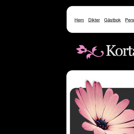
Hem
Dikter
Gästbok
Pers
Warning
: include() [
function.include
]: SSL oper
Warning
: include() [
function.i
Warning
: include(http://www.kor
Warning
: include() [
function.inclu