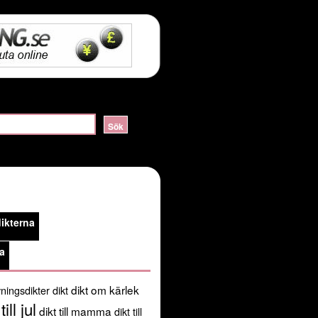
ERVER_HELLO:sslv3 alert handshake failure in
lossom/header.php
on line
105
public_html/kortadikter.se/wp-
ikterna
/usr/share/pear:/usr/share/php') in
a
dikt om kärlek
ningsdikter
dikt
till jul
dikt till mamma
dikt till