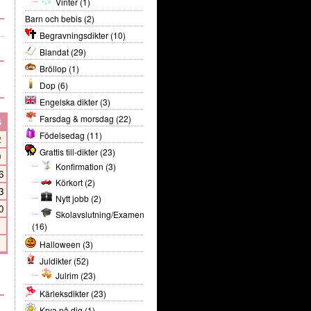
Vinter
(1)
Barn och bebis
(2)
Begravningsdikter
(10)
Blandat
(29)
Bröllop
(1)
Dop
(6)
Engelska dikter
(3)
Farsdag & morsdag
(22)
S
Födelsedag
(11)
2
Grattis till-dikter
(23)
9
Konfirmation
(3)
6
Körkort
(2)
3
Nytt jobb
(2)
0
Skolavslutning/Examen
(16)
Halloween
(3)
Juldikter
(52)
Julrim
(23)
Kärleksdikter
(23)
Krya på dig
(1)