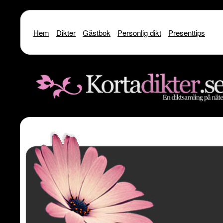
Hem
Dikter
Gästbok
Personlig dikt
Presenttips
Warning
: include() [
function.include
]: SSL operation failed with code 1. OpenSSL Er
/home/dme/public_html/kortadikter
Warning
: include() [
function.include
]: Failed to enable crypto in
/home
Warning
: include(http://www.kortadikter.se/sms/inc.Shoutout.php) [
funct
content/theme
Warning
: include() [
function.include
]: Failed opening 'http://www.kortadik
/home/dme/public_html/kortadikter