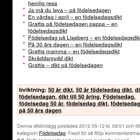
hemlig resa
Ja må du leva – på födelsedagen
En vårdag i april – en födelsedagsdikt
Grattis på födelsedagen pappa – en
födelsedagsdikt
Födelsedag på Liseberg – en födelsedagsdik
På 30 års dagen – en födelsedagsdikt
Grattis mamma – en födelsedagsdikt
Skräddarsydd dikt
Grattis – dikt på födelsedagen
Inriktning:
50 år dikt
,
50 år födelsedag dikt
,
d
födelsedagan
,
dikt till 50 åring
,
Födelsedag
,
födelsedag 50 år
,
födelsedag dikt
,
födelsedag
på 50 års dagen
Denna dikt/inlägg postades 2012-05-12 kl. 09:01 och til
kategorin
Födelsedag
. Feed för att följa kommentarerna