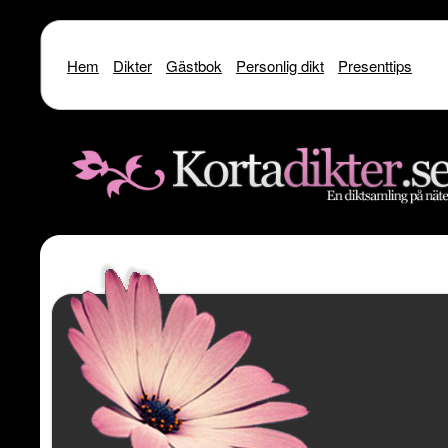
Hem
Dikter
Gästbok
Personlig dikt
Presenttips
Warning
: include() [
function.include
]: SSL operation failed with code 1. OpenSSL Er
/home/dme/public_html/kortadikter
Warning
: include() [
function.include
]: Failed to enable crypto in
/home
Warning
: include(http://www.kortadikter.se/sms/inc.Shoutout.php) [
funct
content/theme
Warning
: include() [
function.include
]: Failed opening 'http://www.kortadik
/home/dme/public_html/kortadikter