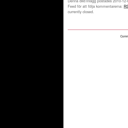
Denna dikt/inlägg postades 2010-12-0
Feed för att följa kommentarerna:
RS
currently closed.
Comme