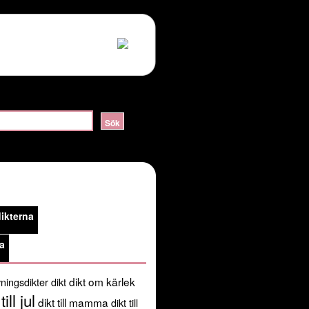
ERVER_HELLO:sslv3 alert handshake failure in
lossom/header.php
on line
105
public_html/kortadikter.se/wp-
ikterna
/usr/share/pear:/usr/share/php') in
a
dikt om kärlek
ningsdikter
dikt
till jul
dikt till mamma
dikt till