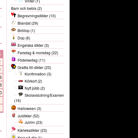
Vinter
(1)
Barn och bebis
(2)
Begravningsdikter
(10)
Blandat
(29)
Bröllop
(1)
Dop
(6)
Engelska dikter
(3)
Farsdag & morsdag
(22)
S
Födelsedag
(11)
2
Grattis till-dikter
(23)
9
Konfirmation
(3)
6
Körkort
(2)
3
Nytt jobb
(2)
0
Skolavslutning/Examen
(16)
Halloween
(3)
Juldikter
(52)
Julrim
(23)
Kärleksdikter
(23)
Krya på dig
(1)