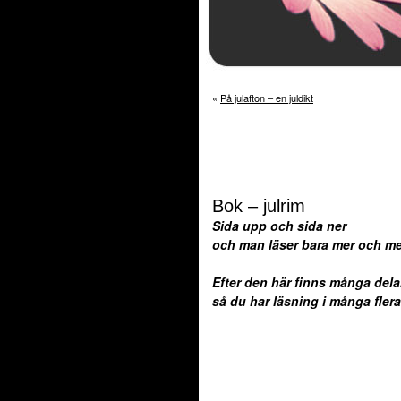
«
På julafton – en juldikt
Bok – julrim
Sida upp och sida ner
och man läser bara mer och me
Efter den här finns många dela
så du har läsning i många flera