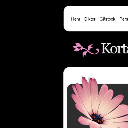
Hem
Dikter
Gästbok
Pers
Warning
: include() [
function.include
]: SSL oper
Warning
: include() [
function.i
Warning
: include(http://www.kor
Warning
: include() [
function.inclu