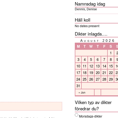
Namnsdag idag
Dennis, Denise
Håll koll
No dates present
Dikter inlagda….
August 2026
M
T
W
T
F
S
1
3
4
5
6
7
8
10
11
12
13
14
15
1
17
18
19
20
21
22
2
24
25
26
27
28
29
3
31
« Jun
Vilken typ av dikter
föredrar du?
Morsdags-dikter