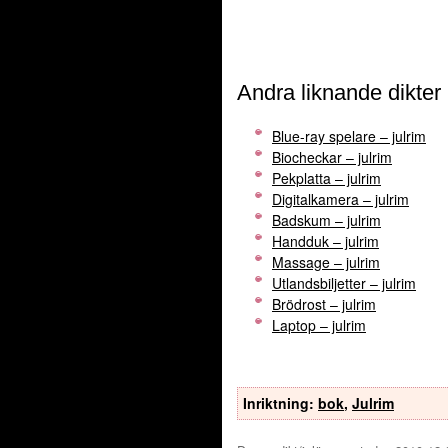
Andra liknande dikter
Blue-ray spelare – julrim
Biocheckar – julrim
Pekplatta – julrim
Digitalkamera – julrim
Badskum – julrim
Handduk – julrim
Massage – julrim
Utlandsbiljetter – julrim
Brödrost – julrim
Laptop – julrim
Inriktning:
bok
,
Julrim