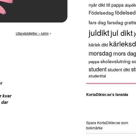
nyår
dikt till pappa
dopdik
födelsed
Födelsedag
fars dag
farsdag
gratti
juldikt
jul dikt
j
Utlandsbiljetter – julrim
»
kärleksd
kärlek dikt
morsdag
mors da
skolavslutning
s
pappa
st
student
student dikt
studenttal
r
KortaDikter.se's fansida
r kvar
 dar
Spara KortaDikter.se som
bokmärke