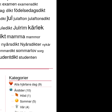
examen
examensdikt
t
födelsedagsdikt
ag dikt
jul
julafton
julaftonsdikt
sdikt
kärlek
Julrim
uledikt
ikt
mamma
mammor
g
nyårsdikt
Nyårsdikter
nykär
sommarlov
ommardikt
sorg
udentdikt
studenten
Kategorier
Alla hjärtans dag
(9)
Årstider
(10)
Höst
(1)
Sommar
(5)
Vår
(4)