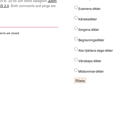
3 kl. 22:55 och tillhör kategorin
Julrim
.
S 2.0
. Both comments and pings are
Examens-dikter
Kärleksdikter
Sorgsna dikter
nts are closed.
Begravningsdikter
Alla hjärtans dags-dikter
Vänskaps-dikter
Midsommar-dikter