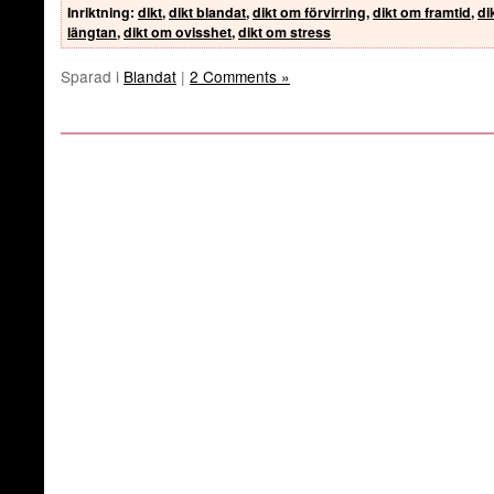
Inriktning
:
dikt
,
dikt blandat
,
dikt om förvirring
,
dikt om framtid
,
di
längtan
,
dikt om ovisshet
,
dikt om stress
Sparad i
Blandat
|
2 Comments »