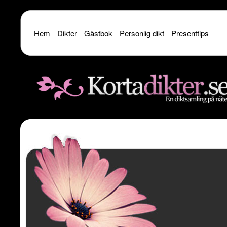
Hem
Dikter
Gästbok
Personlig dikt
Presenttips
Warning
: include() [
function.include
]: SSL operation failed with code 1. OpenSSL Er
/home/dme/public_html/kortadikter
Warning
: include() [
function.include
]: Failed to enable crypto in
/home
Warning
: include(http://www.kortadikter.se/sms/inc.Shoutout.php) [
funct
content/theme
Warning
: include() [
function.include
]: Failed opening 'http://www.kortadik
/home/dme/public_html/kortadikter