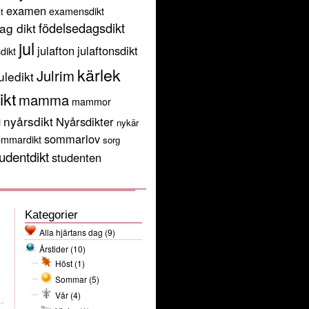
examen
examensdikt
t
födelsedagsdikt
ag dikt
jul
julafton
julaftonsdikt
sdikt
kärlek
Julrim
uledikt
ikt
mamma
mammor
g
nyårsdikt
Nyårsdikter
nykär
sommarlov
ommardikt
sorg
udentdikt
studenten
Kategorier
Alla hjärtans dag
(9)
Årstider
(10)
Höst
(1)
Sommar
(5)
Vår
(4)