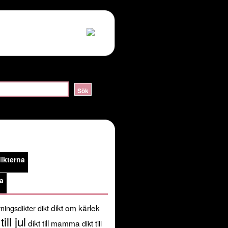
ERVER_HELLO:sslv3 alert handshake failure in
lossom/header.php
on line
105
public_html/kortadikter.se/wp-
ikterna
/usr/share/pear:/usr/share/php') in
a
dikt om kärlek
ningsdikter
dikt
till jul
dikt till mamma
dikt till