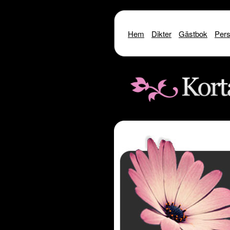
Hem
Dikter
Gästbok
Pers
Warning
: include() [
function.include
]: SSL oper
Warning
: include() [
function.i
Warning
: include(http://www.kor
Warning
: include() [
function.inclu