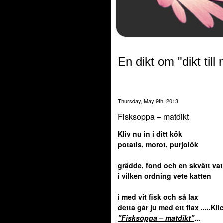
En dikt om "dikt till
Thursday, May 9th, 2013
Fisksoppa – matdikt
Kliv nu in i ditt kök
potatis, morot, purjolök
grädde, fond och en skvätt vat
i vilken ordning vete katten
i med vit fisk och så lax
detta går ju med ett flax
.....
Kli
"Fisksoppa – matdikt"
...