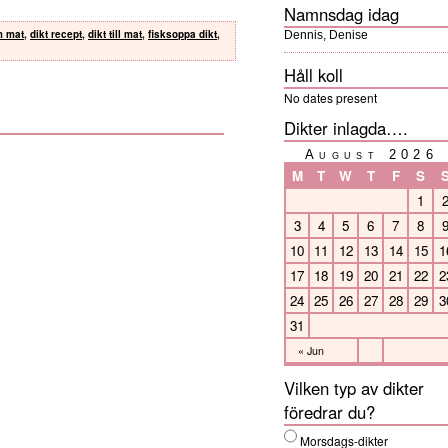
Namnsdag idag
m mat
,
dikt recept
,
dikt till mat
,
fisksoppa dikt
,
Dennis, Denise
Håll koll
No dates present
Dikter inlagda….
August 2026
M
T
W
T
F
S
1
3
4
5
6
7
8
10
11
12
13
14
15
1
17
18
19
20
21
22
2
24
25
26
27
28
29
3
31
« Jun
Vilken typ av dikter
föredrar du?
Morsdags-dikter