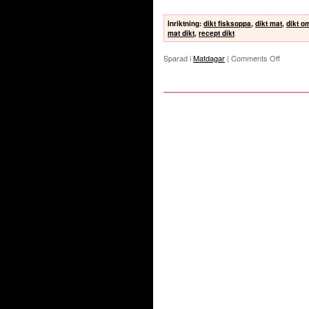
Inriktning
:
dikt fisksoppa
,
dikt mat
,
dikt o
mat dikt
,
recept dikt
Sparad i
Matdagar
|
Comments Off