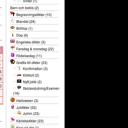
Vinter
(1)
Barn och bebis
(2)
Begravningsdikter
(10)
Blandat
(29)
Bröllop
(1)
Dop
(6)
Engelska dikter
(3)
Farsdag & morsdag
(22)
S
Födelsedag
(11)
2
Grattis till-dikter
(23)
9
Konfirmation
(3)
6
Körkort
(2)
3
Nytt jobb
(2)
0
Skolavslutning/Examen
(16)
Halloween
(3)
Juldikter
(52)
Julrim
(23)
Kärleksdikter
(23)
Krya på dig
(1)