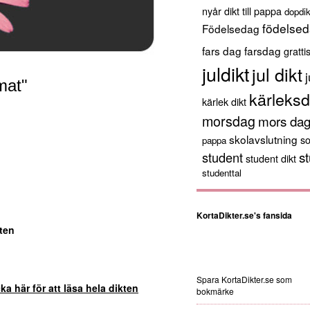
nyår
dikt till pappa
dopdik
födelsed
Födelsedag
fars dag
farsdag
gratti
juldikt
jul dikt
j
 mat"
kärleksd
kärlek dikt
morsdag
mors da
skolavslutning
s
pappa
st
student
student dikt
studenttal
KortaDikter.se's fansida
ten
Spara KortaDikter.se som
cka här för att läsa hela dikten
bokmärke