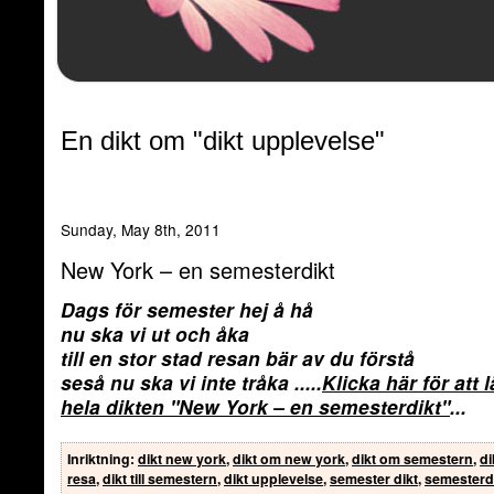
En dikt om "dikt upplevelse"
Sunday, May 8th, 2011
New York – en semesterdikt
Dags för semester hej å hå
nu ska vi ut och åka
till en stor stad resan bär av du förstå
seså nu ska vi inte tråka
.....
Klicka här för att 
hela dikten
"New York – en semesterdikt"
...
Inriktning
:
dikt new york
,
dikt om new york
,
dikt om semestern
,
dik
resa
,
dikt till semestern
,
dikt upplevelse
,
semester dikt
,
semesterd