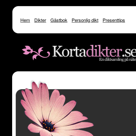
Hem
Dikter
Gästbok
Personlig dikt
Presenttips
Warning
: include() [
function.include
]: SSL operation failed with code 1. OpenSSL Er
/home/dme/public_html/kortadikter
Warning
: include() [
function.include
]: Failed to enable crypto in
/home
Warning
: include(http://www.kortadikter.se/sms/inc.Shoutout.php) [
funct
content/theme
Warning
: include() [
function.include
]: Failed opening 'http://www.kortadik
/home/dme/public_html/kortadikter