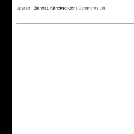
Sparad i
Blandat
,
Kärleksdikter
|
Comments Off