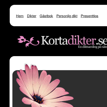
Hem
Dikter
Gästbok
Personlig dikt
Presenttips
Warning
: include() [
function.include
]: SSL operation failed with code 1. OpenSSL Er
/home/dme/public_html/kortadikter
Warning
: include() [
function.include
]: Failed to enable crypto in
/home
Warning
: include(http://www.kortadikter.se/sms/inc.Shoutout.php) [
funct
content/theme
Warning
: include() [
function.include
]: Failed opening 'http://www.kortadik
/home/dme/public_html/kortadikter