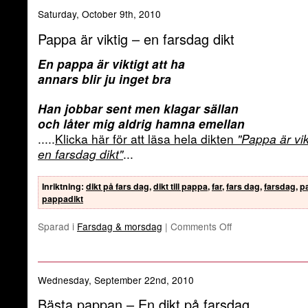
Saturday, October 9th, 2010
Pappa är viktig – en farsdag dikt
En pappa är viktigt att ha
annars blir ju inget bra
Han jobbar sent men klagar sällan
och låter mig aldrig hamna emellan
.....
Klicka här för att läsa hela dikten
"Pappa är vik
en farsdag dikt"
...
Inriktning
:
dikt på fars dag
,
dikt till pappa
,
far
,
fars dag
,
farsdag
,
p
pappadikt
Sparad i
Farsdag & morsdag
|
Comments Off
Wednesday, September 22nd, 2010
Bästa pappan – En dikt på farsdag