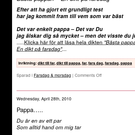
Efter att ha gjort ett grundligt test
har jag kommit fram till vem som var bäst
Det var enkelt pappa – Det var Du
jag älskar dig så mycket – men det visste du j
.....
Klicka här för att läsa hela dikten
"Bästa papp
En dikt på farsdag"
...
Inriktning
:
dikt till far
,
dikt till pappa
,
far
,
fars dag
,
farsdag
,
pappa
Sparad i
Farsdag & morsdag
|
Comments Off
Wednesday, April 28th, 2010
Pappa…..
Du är en av ett par
Som alltid hand om mig tar