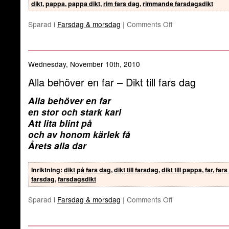
dikt
,
pappa
,
pappa dikt
,
rim fars dag
,
rimmande farsdagsdikt
Sparad i
Farsdag & morsdag
|
Comments Off
Wednesday, November 10th, 2010
Alla behöver en far – Dikt till fars dag
Alla behöver en far
en stor och stark karl
Att lita blint på
och av honom kärlek få
Årets alla dar
Inriktning
:
dikt på fars dag
,
dikt till farsdag
,
dikt till pappa
,
far
,
fars
farsdag
,
farsdagsdikt
Sparad i
Farsdag & morsdag
|
Comments Off