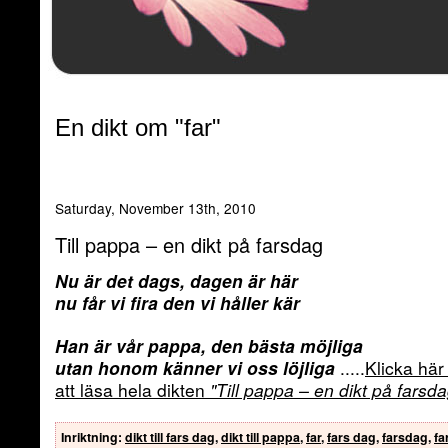
En dikt om "far"
Saturday, November 13th, 2010
Till pappa – en dikt på farsdag
Nu är det dags, dagen är här
nu får vi fira den vi håller kär
Han är vår pappa, den bästa möjliga
utan honom känner vi oss löjliga
.....
Klicka här 
att läsa hela dikten
"Till pappa – en dikt på farsda
Inriktning
:
dikt till fars dag
,
dikt till pappa
,
far
,
fars dag
,
farsdag
,
fa