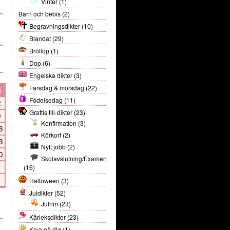
Vinter
(1)
Barn och bebis
(2)
Begravningsdikter
(10)
Blandat
(29)
Bröllop
(1)
Dop
(6)
Engelska dikter
(3)
Farsdag & morsdag
(22)
S
Födelsedag
(11)
2
Grattis till-dikter
(23)
9
Konfirmation
(3)
6
Körkort
(2)
3
Nytt jobb
(2)
0
Skolavslutning/Examen
(16)
Halloween
(3)
Juldikter
(52)
Julrim
(23)
Kärleksdikter
(23)
Krya på dig
(1)