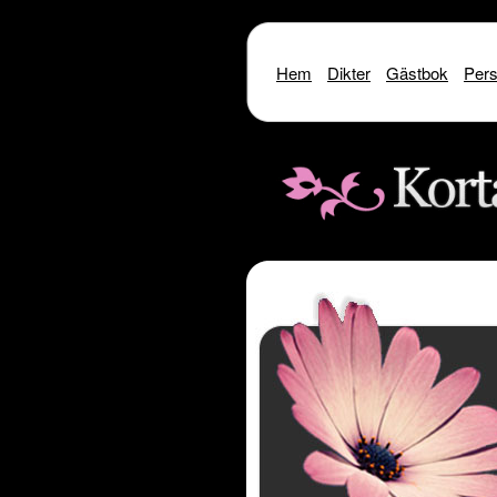
Hem
Dikter
Gästbok
Pers
Warning
: include() [
function.include
]: SSL oper
Warning
: include() [
function.i
Warning
: include(http://www.kor
Warning
: include() [
function.inclu