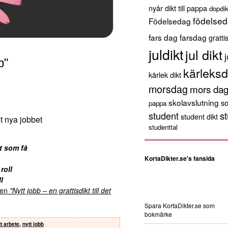
nyår
dikt till pappa
dopdik
födelsed
Födelsedag
fars dag
farsdag
gratti
juldikt
jul dikt
j
b"
kärleksd
kärlek dikt
morsdag
mors da
skolavslutning
s
pappa
st
student
student dikt
et nya jobbet
studenttal
t som få
KortaDikter.se's fansida
roll
l
kten
"Nytt jobb – en grattisdikt till det
Spara KortaDikter.se som
bokmärke
tt arbete
,
nytt jobb