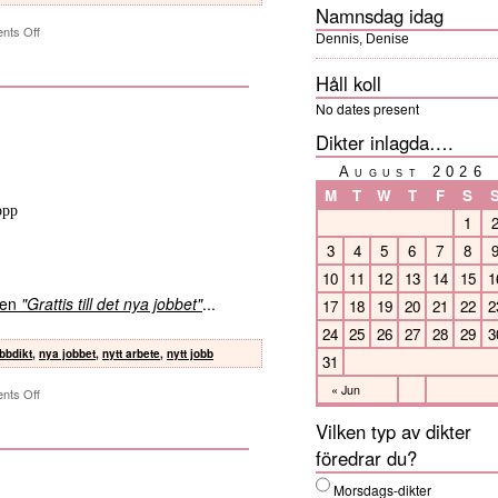
Namnsdag idag
nts Off
Dennis, Denise
Håll koll
No dates present
Dikter inlagda….
August 2026
M
T
W
T
F
S
opp
1
3
4
5
6
7
8
10
11
12
13
14
15
1
kten
"Grattis till det nya jobbet"
...
17
18
19
20
21
22
2
24
25
26
27
28
29
3
bbdikt
,
nya jobbet
,
nytt arbete
,
nytt jobb
31
« Jun
nts Off
Vilken typ av dikter
föredrar du?
Morsdags-dikter