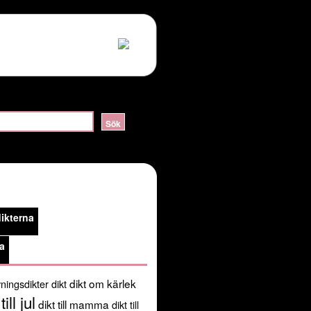
ERVER_HELLO:sslv3 alert handshake failure in
lossom/header.php
on line
105
public_html/kortadikter.se/wp-
ikterna
/usr/share/pear:/usr/share/php') in
a
dikt om kärlek
ningsdikter
dikt
till jul
dikt till mamma
dikt till