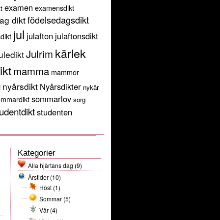
examen
examensdikt
t
födelsedagsdikt
ag dikt
jul
julafton
julaftonsdikt
sdikt
kärlek
Julrim
uledikt
ikt
mamma
mammor
g
nyårsdikt
Nyårsdikter
nykär
sommarlov
ommardikt
sorg
udentdikt
studenten
Kategorier
Alla hjärtans dag
(9)
Årstider
(10)
Höst
(1)
Sommar
(5)
Vår
(4)