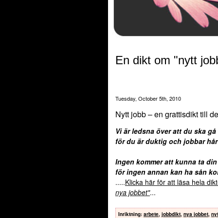
En dikt om "nytt job
Tuesday, October 5th, 2010
Nytt jobb – en grattisdikt till d
Vi är ledsna över att du ska gå
för du är duktig och jobbar hår
Ingen kommer att kunna ta din 
för ingen annan kan ha sån kol
.....
Klicka här för att läsa hela di
nya jobbet"
...
Inriktning
:
arbete
,
jobbdikt
,
nya jobbet
,
ny