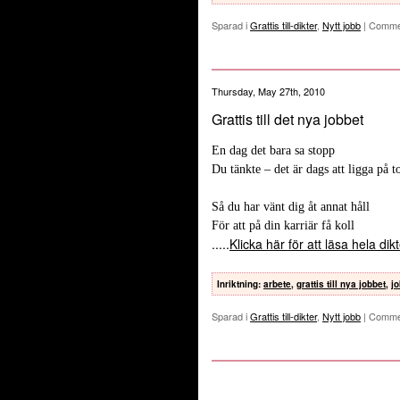
Sparad i
Grattis till-dikter
,
Nytt jobb
|
Comme
Thursday, May 27th, 2010
Grattis till det nya jobbet
En dag det bara sa stopp
Du tänkte – det är dags att ligga på t
Så du har vänt dig åt annat håll
För att på din karriär få koll
.....
Klicka här för att läsa hela di
Inriktning
:
arbete
,
grattis till nya jobbet
,
jo
Sparad i
Grattis till-dikter
,
Nytt jobb
|
Comme