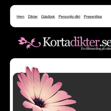
Hem
Dikter
Gästbok
Personlig dikt
Presenttips
Warning
: include() [
function.include
]: SSL operation failed with code 1. OpenSSL Er
/home/dme/public_html/kortadikter
Warning
: include() [
function.include
]: Failed to enable crypto in
/home
Warning
: include(http://www.kortadikter.se/sms/inc.Shoutout.php) [
funct
content/theme
Warning
: include() [
function.include
]: Failed opening 'http://www.kortadik
/home/dme/public_html/kortadikter