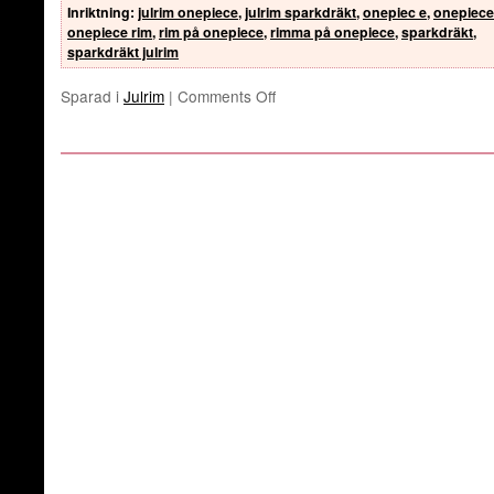
Inriktning
:
julrim onepiece
,
julrim sparkdräkt
,
onepiec e
,
onepiece 
onepiece rim
,
rim på onepiece
,
rimma på onepiece
,
sparkdräkt
,
sparkdräkt julrim
Sparad i
Julrim
|
Comments Off