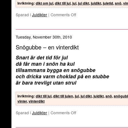
Inriktning
:
dikt om jul
,
dikt till jul
,
jul
,
jul dikt
,
juldikt
,
juletid
,
snö
,
vin
Sparad i
Juldikter
|
Comments Off
Tuesday, November 30th, 2010
Snögubbe – en vinterdikt
Snart är det tid för jul
då får man i snön ha kul
tillsammans bygga en snögubbe
och dricka varm choklad på en stubbe
är bara trevligt utan strul
Inriktning
:
dikt till jul
,
dikt till julen
,
jul
,
jul dikt
,
juldikt
,
snö
,
snögub
vinter
,
vinterdikt
Sparad i
Juldikter
|
Comments Off