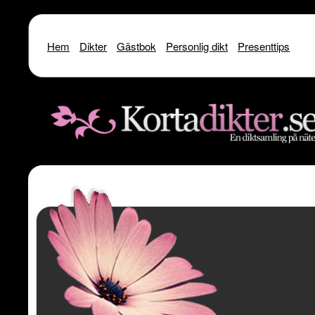
Hem
Dikter
Gästbok
Personlig dikt
Presenttips
Warning
: include() [
function.include
]: SSL operation failed with code 1. OpenSSL Er
/home/dme/public_html/kortadikter
Warning
: include() [
function.include
]: Failed to enable crypto in
/home
Warning
: include(http://www.kortadikter.se/sms/inc.Shoutout.php) [
funct
content/theme
Warning
: include() [
function.include
]: Failed opening 'http://www.kortadik
/home/dme/public_html/kortadikter