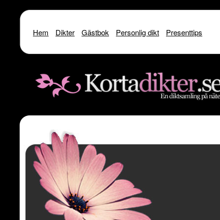
Hem
Dikter
Gästbok
Personlig dikt
Presenttips
Warning
: include() [
function.include
]: SSL operation failed with code 1. OpenSSL Er
/home/dme/public_html/kortadikter
Warning
: include() [
function.include
]: Failed to enable crypto in
/home
Warning
: include(http://www.kortadikter.se/sms/inc.Shoutout.php) [
funct
content/theme
Warning
: include() [
function.include
]: Failed opening 'http://www.kortadik
/home/dme/public_html/kortadikter