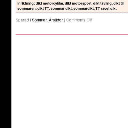
Inriktning
:
dikt motorcyklar
,
dikt motorsport
,
dikt tävling
,
dikt till
sommaren
,
dikt TT
,
sommar dikt
,
sommardikt
,
TT racet dikt
Sparad i
Sommar
,
Årstider
|
Comments Off