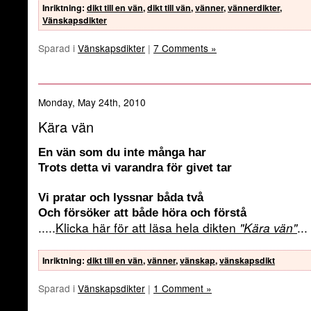
Inriktning
:
dikt till en vän
,
dikt till vän
,
vänner
,
vännerdikter
,
Vänskapsdikter
Sparad i
Vänskapsdikter
|
7 Comments »
Monday, May 24th, 2010
Kära vän
En vän som du inte många har
Trots detta vi varandra för givet tar
Vi pratar och lyssnar båda två
Och försöker att både höra och förstå
.....
Klicka här för att läsa hela dikten
"Kära vän"
...
Inriktning
:
dikt till en vän
,
vänner
,
vänskap
,
vänskapsdikt
Sparad i
Vänskapsdikter
|
1 Comment »