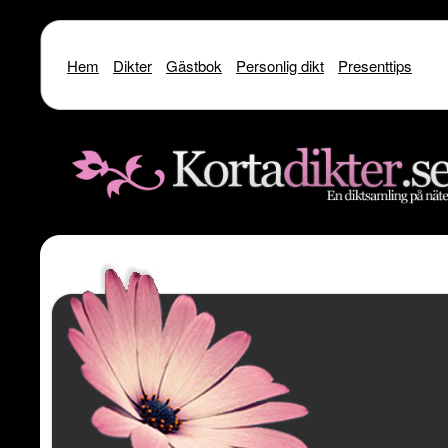
Hem
Dikter
Gästbok
Personlig dikt
Presenttips
Warning
: include() [
function.include
]: SSL operation failed with code 1. OpenSSL Er
/home/dme/public_html/kortadikter
Warning
: include() [
function.include
]: Failed to enable crypto in
/home
Warning
: include(http://www.kortadikter.se/sms/inc.Shoutout.php) [
funct
content/theme
Warning
: include() [
function.include
]: Failed opening 'http://www.kortadik
/home/dme/public_html/kortadikter