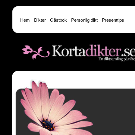
Hem
Dikter
Gästbok
Personlig dikt
Presenttips
Warning
: include() [
function.include
]: SSL operation failed with code 1. OpenSSL Er
/home/dme/public_html/kortadikter
Warning
: include() [
function.include
]: Failed to enable crypto in
/home
Warning
: include(http://www.kortadikter.se/sms/inc.Shoutout.php) [
funct
content/theme
Warning
: include() [
function.include
]: Failed opening 'http://www.kortadik
/home/dme/public_html/kortadikter