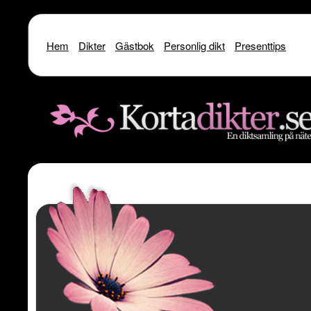
Hem
Dikter
Gästbok
Personlig dikt
Presenttips
Warning
: include() [
function.include
]: SSL operation failed with code 1. OpenSSL Er
/home/dme/public_html/kortadikter
Warning
: include() [
function.include
]: Failed to enable crypto in
/home
Warning
: include(http://www.kortadikter.se/sms/inc.Shoutout.php) [
funct
content/theme
Warning
: include() [
function.include
]: Failed opening 'http://www.kortadik
/home/dme/public_html/kortadikter