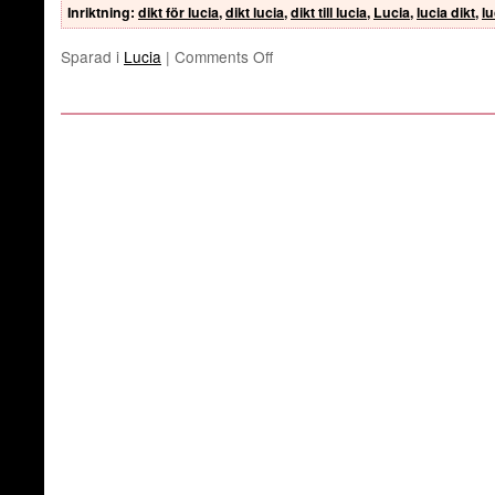
Inriktning
:
dikt för lucia
,
dikt lucia
,
dikt till lucia
,
Lucia
,
lucia dikt
,
lu
Sparad i
Lucia
|
Comments Off