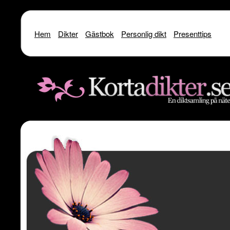
Hem
Dikter
Gästbok
Personlig dikt
Presenttips
Warning
: include() [
function.include
]: SSL operation failed with code 1. OpenSSL Er
/home/dme/public_html/kortadikter
Warning
: include() [
function.include
]: Failed to enable crypto in
/home
Warning
: include(http://www.kortadikter.se/sms/inc.Shoutout.php) [
funct
content/theme
Warning
: include() [
function.include
]: Failed opening 'http://www.kortadik
/home/dme/public_html/kortadikter