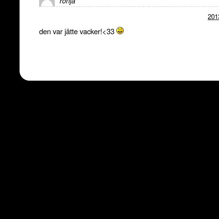
ronja
201
den var jätte vacker!<33