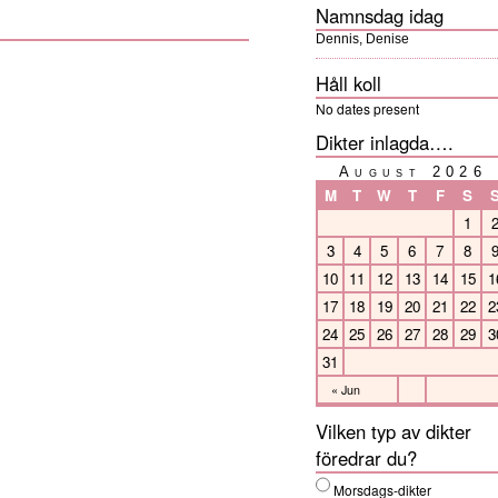
Namnsdag idag
Dennis, Denise
Håll koll
No dates present
Dikter inlagda….
August 2026
M
T
W
T
F
S
1
3
4
5
6
7
8
10
11
12
13
14
15
1
17
18
19
20
21
22
2
24
25
26
27
28
29
3
31
« Jun
Vilken typ av dikter
föredrar du?
Morsdags-dikter