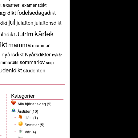
examen
examensdikt
t
födelsedagsdikt
ag dikt
jul
julafton
julaftonsdikt
sdikt
kärlek
Julrim
uledikt
ikt
mamma
mammor
g
nyårsdikt
Nyårsdikter
nykär
sommarlov
ommardikt
sorg
udentdikt
studenten
Kategorier
Alla hjärtans dag
(9)
Årstider
(10)
Höst
(1)
Sommar
(5)
Vår
(4)