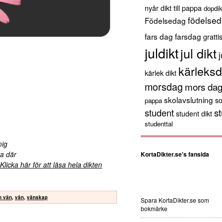
nyår
dikt till pappa
dopdik
födelsed
Födelsedag
fars dag
farsdag
gratti
juldikt
jul dikt
j
kärleksd
kärlek dikt
morsdag
mors da
skolavslutning
s
pappa
st
student
student dikt
studenttal
mig
ra där
KortaDikter.se's fansida
Klicka här för att läsa hela dikten
en vän
,
vän
,
vänskap
Spara KortaDikter.se som
bokmärke