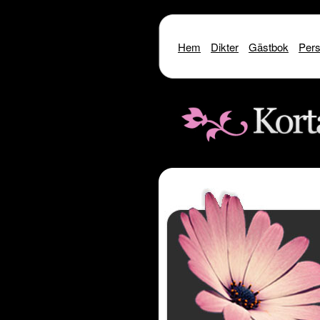
Hem
Dikter
Gästbok
Pers
Warning
: include() [
function.include
]: SSL oper
Warning
: include() [
function.i
Warning
: include(http://www.kor
Warning
: include() [
function.inclu