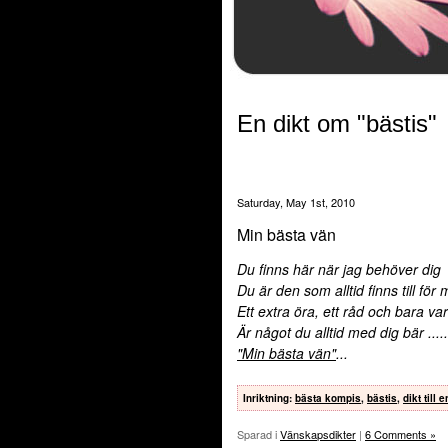
En dikt om "bästis"
Saturday, May 1st, 2010
Min bästa vän
Du finns här när jag behöver dig
Du är den som alltid finns till för 
Ett extra öra, ett råd och bara va
Är något du alltid med dig bär
.....
"Min bästa vän"
...
Inriktning
:
bästa kompis
,
bästis
,
dikt till 
Sparad i
Vänskapsdikter
|
6 Comments »