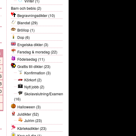
Vinter
(1)
Barn och bebis
(2)
Begravningsdikter
(10)
Blandat
(29)
Bröllop
(1)
Dop
(6)
Engelska dikter
(3)
Farsdag & morsdag
(22)
S
Födelsedag
(11)
2
Grattis till-dikter
(23)
9
Konfirmation
(3)
6
Körkort
(2)
3
Nytt jobb
(2)
0
Skolavslutning/Examen
(16)
Halloween
(3)
Juldikter
(52)
Julrim
(23)
Kärleksdikter
(23)
Krya på dig
(1)