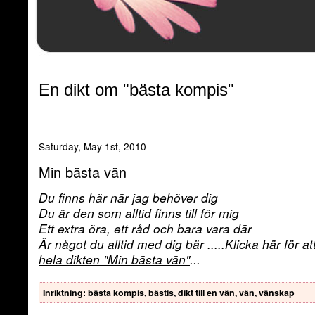
En dikt om "bästa kompis"
Saturday, May 1st, 2010
Min bästa vän
Du finns här när jag behöver dig
Du är den som alltid finns till för mig
Ett extra öra, ett råd och bara vara där
Är något du alltid med dig bär
.....
Klicka här för at
hela dikten
"Min bästa vän"
...
Inriktning
:
bästa kompis
,
bästis
,
dikt till en vän
,
vän
,
vänskap