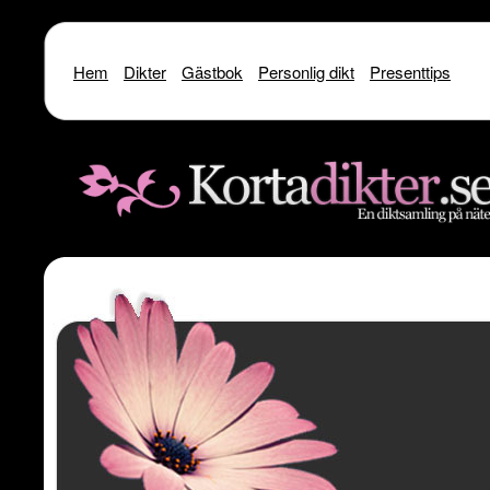
Hem
Dikter
Gästbok
Personlig dikt
Presenttips
Warning
: include() [
function.include
]: SSL operation failed with code 1. OpenSSL Er
/home/dme/public_html/kortadikter
Warning
: include() [
function.include
]: Failed to enable crypto in
/home
Warning
: include(http://www.kortadikter.se/sms/inc.Shoutout.php) [
funct
content/theme
Warning
: include() [
function.include
]: Failed opening 'http://www.kortadik
/home/dme/public_html/kortadikter