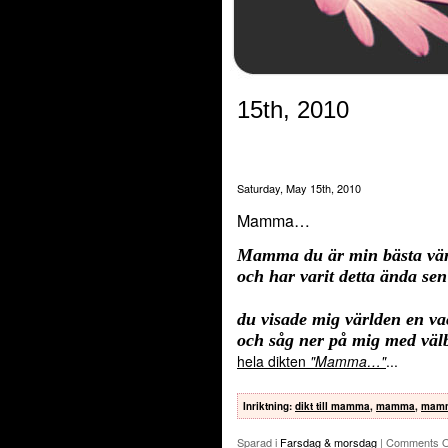
15th, 2010
Saturday, May 15th, 2010
Mamma…
Mamma du är min bästa vä
och har varit detta ända sen
du visade mig världen en va
och såg ner på mig med väl
hela dikten
"Mamma…"
...
Inriktning
:
dikt till mamma
,
mamma
,
mam
Sparad i
Farsdag & morsdag
|
Comments O