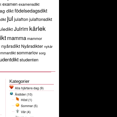
examen
examensdikt
t
födelsedagsdikt
ag dikt
jul
julafton
julaftonsdikt
sdikt
kärlek
Julrim
uledikt
ikt
mamma
mammor
g
nyårsdikt
Nyårsdikter
nykär
sommarlov
ommardikt
sorg
udentdikt
studenten
Kategorier
Alla hjärtans dag
(9)
Årstider
(10)
Höst
(1)
Sommar
(5)
Vår
(4)