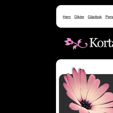
Hem
Dikter
Gästbok
Pers
Warning
: include() [
function.include
]: SSL oper
Warning
: include() [
function.i
Warning
: include(http://www.kor
Warning
: include() [
function.inclu