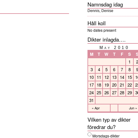
Namnsdag idag
Dennis, Denise
Håll koll
No dates present
Dikter inlagda….
May 2010
M
T
W
T
F
S
1
3
4
5
6
7
8
10
11
12
13
14
15
1
17
18
19
20
21
22
2
24
25
26
27
28
29
3
31
« Apr
Jun »
Vilken typ av dikter
föredrar du?
Morsdags-dikter