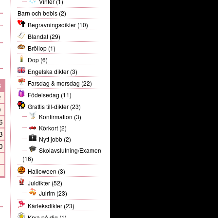
Vinter
(1)
Barn och bebis
(2)
Begravningsdikter
(10)
Blandat
(29)
Bröllop
(1)
Dop
(6)
Engelska dikter
(3)
Farsdag & morsdag
(22)
S
Födelsedag
(11)
2
Grattis till-dikter
(23)
9
Konfirmation
(3)
6
Körkort
(2)
3
Nytt jobb
(2)
0
Skolavslutning/Examen
(16)
Halloween
(3)
Juldikter
(52)
Julrim
(23)
Kärleksdikter
(23)
Krya på dig
(1)