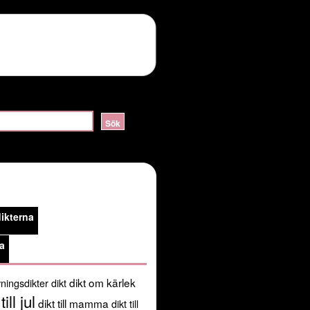
ERVER_HELLO:sslv3 alert handshake failure in
lossom/header.php
on line
105
public_html/kortadikter.se/wp-
ikterna
/usr/share/pear:/usr/share/php') in
a
dikt om kärlek
ningsdikter
dikt
till jul
dikt till mamma
dikt till