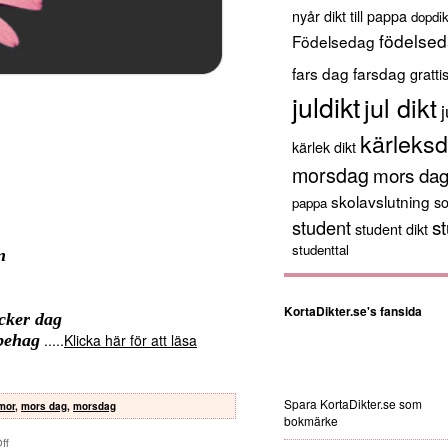
nyår
dikt till pappa
dopdik
födelsed
Födelsedag
fars dag
farsdag
gratti
juldikt
jul dikt
j
kärleksd
kärlek dikt
morsdag
mors da
skolavslutning
s
pappa
st
student
student dikt
studenttal
n
KortaDikter.se's fansida
cker dag
behag
.....
Klicka här för att läsa
Spara KortaDikter.se som
mor
,
mors dag
,
morsdag
bokmärke
ff