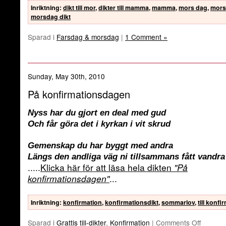
Inriktning
:
dikt till mor
,
dikter till mamma
,
mamma
,
mors dag
,
mors
morsdag dikt
Sparad i
Farsdag & morsdag
|
1 Comment »
Sunday, May 30th, 2010
På konfirmationsdagen
Nyss har du gjort en deal med gud
Och får göra det i kyrkan i vit skrud
Gemenskap du har byggt med andra
Längs den andliga väg ni tillsammans fått vandra
.....
Klicka här för att läsa hela dikten
"På
konfirmationsdagen"
...
Inriktning
:
konfirmation
,
konfirmationsdikt
,
sommarlov
,
till konf
Sparad i
Grattis till-dikter
,
Konfirmation
|
Comments Off