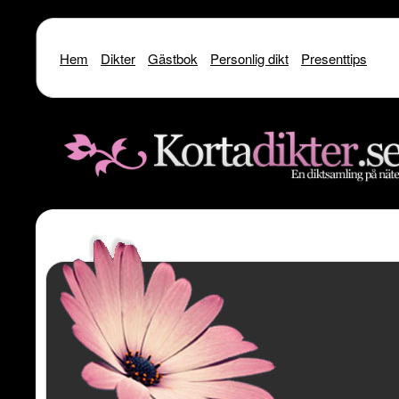
Hem
Dikter
Gästbok
Personlig dikt
Presenttips
Warning
: include() [
function.include
]: SSL operation failed with code 1. OpenSSL Er
/home/dme/public_html/kortadikter
Warning
: include() [
function.include
]: Failed to enable crypto in
/home
Warning
: include(http://www.kortadikter.se/sms/inc.Shoutout.php) [
funct
content/theme
Warning
: include() [
function.include
]: Failed opening 'http://www.kortadik
/home/dme/public_html/kortadikter