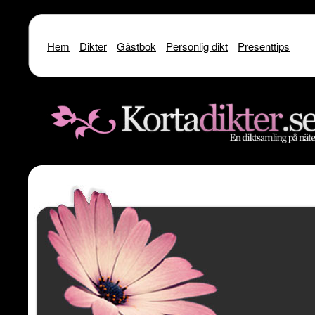
Hem
Dikter
Gästbok
Personlig dikt
Presenttips
Warning
: include() [
function.include
]: SSL operation failed with code 1. OpenSSL Er
/home/dme/public_html/kortadikter
Warning
: include() [
function.include
]: Failed to enable crypto in
/home
Warning
: include(http://www.kortadikter.se/sms/inc.Shoutout.php) [
funct
content/theme
Warning
: include() [
function.include
]: Failed opening 'http://www.kortadik
/home/dme/public_html/kortadikter