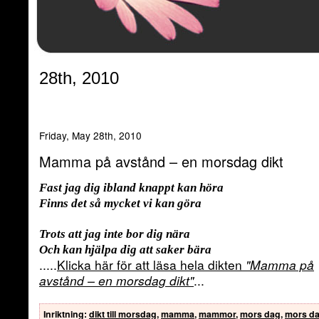
28th, 2010
Friday, May 28th, 2010
Mamma på avstånd – en morsdag dikt
Fast jag dig ibland knappt kan höra
Finns det så mycket vi kan göra
Trots att jag inte bor dig nära
Och kan hjälpa dig att saker bära
.....
Klicka här för att läsa hela dikten
"Mamma på
avstånd – en morsdag dikt"
...
Inriktning
:
dikt till morsdag
,
mamma
,
mammor
,
mors dag
,
mors da